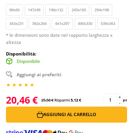
98x66
147x99
196x132
245x165
294x198
343x231
392x264
441x297
490x330
539x363
* le dimensioni sono date nel rapporto larghezza x
altezza
Disponibilità:
Disponibile
Aggiungi ai preferiti
20,46 €
+
25,58 €
Risparmi
5,12 €
pz
-
AGGIUNGI AL CARRELLO