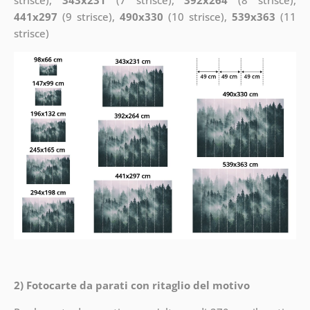
strisce),
343x231
(7 strisce),
392x264
(8 strisce),
441x297
(9 strisce),
490x330
(10 strisce),
539x363
(11
strisce)
2) Fotocarte da parati con ritaglio del motivo