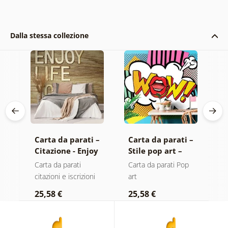
Dalla stessa collezione
Carta da parati –
Carta da parati –
C
Citazione - Enjoy
Stile pop art –
a
life today
WOW!
P
Carta da parati
Carta da parati Pop
C
s
citazioni e iscrizioni
art
a
25,58 €
25,58 €
3