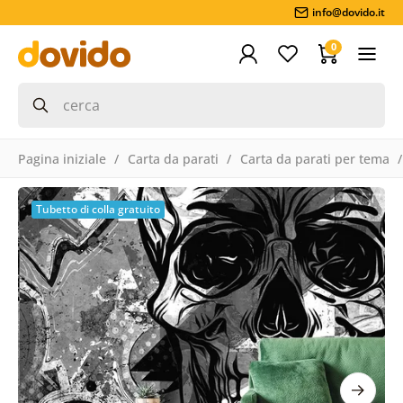
info@dovido.it
0
Pagina iniziale
Carta da parati
Carta da parati per tema
Tubetto di colla gratuito