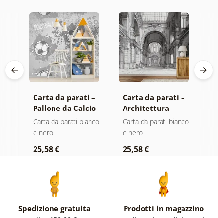
Carta da parati –
Carta da parati –
C
Pallone da Calcio
Architettura
a
in Grigio
storica in bianco
F
Carta da parati bianco
Carta da parati bianco
C
e nero
n
e nero
e nero
a
e
25,58 €
25,58 €
2
Spedizione gratuita
Prodotti in magazzino