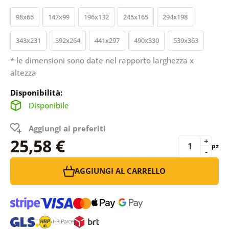
98x66
147x99
196x132
245x165
294x198
343x231
392x264
441x297
490x330
539x363
* le dimensioni sono date nel rapporto larghezza x
altezza
Disponibilità:
Disponibile
Aggiungi ai preferiti
25,58 €
+
pz
-
AGGIUNGI AL CARRELLO