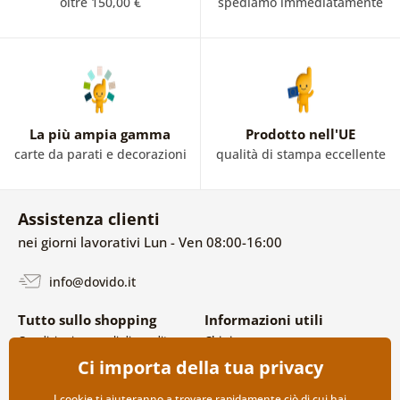
oltre 150,00 €
spediamo immediatamente
La più ampia gamma
Prodotto nell'UE
carte da parati e decorazioni
qualità di stampa eccellente
Assistenza clienti
nei giorni lavorativi Lun - Ven 08:00-16:00
info@dovido.it
Tutto sullo shopping
Informazioni utili
Condizioni generali di vendita e
Chi siamo
reclami
FAQ
Ci importa della tua privacy
Politica sulla privacy
Contatti
Opzioni di spedizione e
Collaborazione all’ingrosso
I cookie ti aiuteranno a trovare rapidamente ciò di cui hai