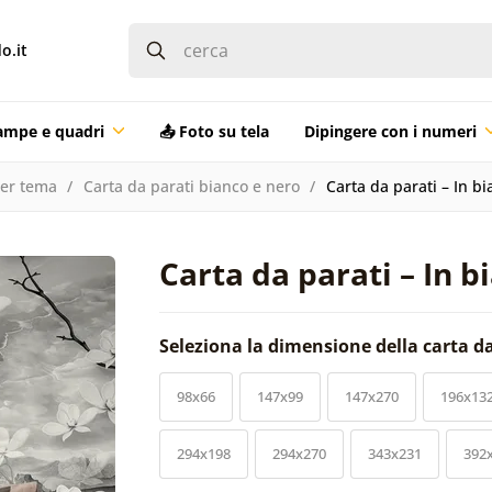
o.it
ampe e quadri
📤 Foto su tela
Dipingere con i numeri
per tema
Carta da parati bianco e nero
Carta da parati – In b
Carta da parati – In b
Seleziona la dimensione della carta d
98x66
147x99
147x270
196x13
294x198
294x270
343x231
392