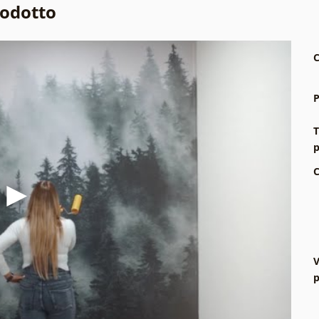
rodotto
C
P
T
p
C
V
p