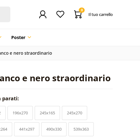
0
Il tuo carrello
Poster
ianco e nero straordinario
ianco e nero straordinario
a parati:
2
196x270
245x165
245x270
x264
441x297
490x330
539x363