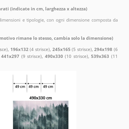
rati (indicate in cm, larghezza x altezza)
i dimensioni e tipologie, con ogni dimensione composta da
l motivo rimane lo stesso, cambia solo la dimensione)
isce),
196x132
(4 strisce),
245x165
(5 strisce),
294x198
(6
,
441x297
(9 strisce),
490x330
(10 strisce),
539x363
(11