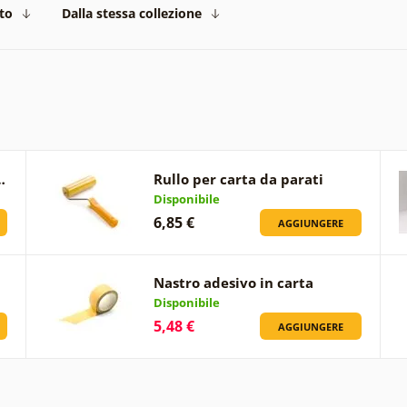
to
Dalla stessa collezione
…
Rullo per carta da parati
Disponibile
6,85 €
AGGIUNGERE
Nastro adesivo in carta
Disponibile
5,48 €
AGGIUNGERE