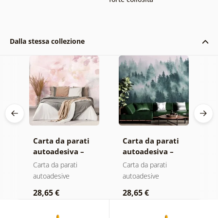
Dalla stessa collezione
Carta da parati
Carta da parati
C
autoadesiva –
autoadesiva –
a
Foglie con
Foresta nella
M
Carta da parati
Carta da parati
C
sfumatura
nebbia
autoadesive
autoadesive
a
a
pastello
28,65 €
28,65 €
2