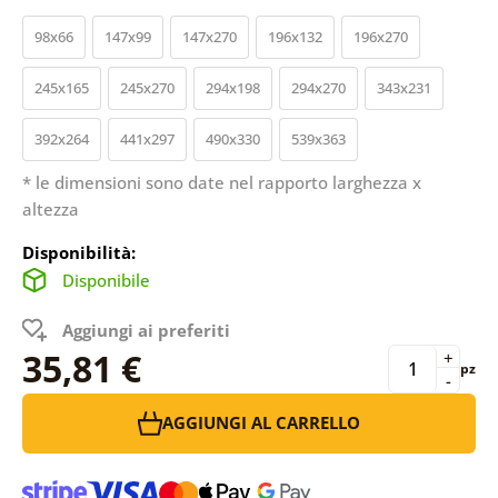
98x66
147x99
147x270
196x132
196x270
245x165
245x270
294x198
294x270
343x231
392x264
441x297
490x330
539x363
* le dimensioni sono date nel rapporto larghezza x
altezza
Disponibilità:
Disponibile
Aggiungi ai preferiti
35,81 €
+
pz
-
AGGIUNGI AL CARRELLO