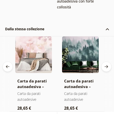
autoadesiva con forte
collosità
Dalla stessa collezione
Carta da parati
Carta da parati
C
autoadesiva –
autoadesiva –
a
Foglie con
Foresta nella
F
Carta da parati
Carta da parati
C
a
sfumatura
nebbia
n
autoadesive
autoadesive
a
pastello
c
28,65 €
28,65 €
2