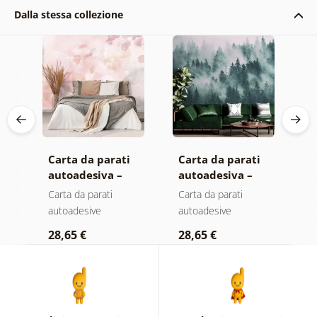
Dalla stessa collezione
Carta da parati
Carta da parati
C
autoadesiva –
autoadesiva –
a
Foglie con
Foresta nella
F
Carta da parati
Carta da parati
C
a
sfumatura
nebbia
n
autoadesive
autoadesive
a
pastello
c
28,65 €
28,65 €
2