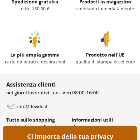
Spedizione gratuita
Prodotti in magazzino
oltre 150,00 €
spediamo immediatamente
La più ampia gamma
Prodotto nell'UE
carte da parati e decorazioni
qualità di stampa eccellente
Assistenza clienti
nei giorni lavorativi Lun - Ven 08:00-16:00
info@dovido.it
Tutto sullo shopping
Informazioni utili
Condizioni generali di vendita e
Chi siamo
reclami
FAQ
Ci importa della tua privacy
Politica sulla privacy
Contatti