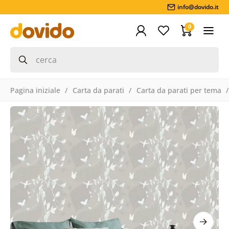
info@dovido.it
0
Pagina iniziale
Carta da parati
Carta da parati per tema