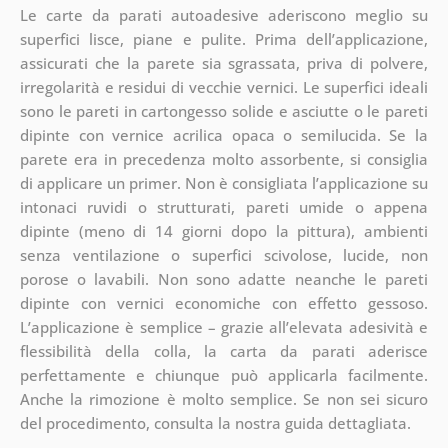
Le carte da parati autoadesive aderiscono meglio su
superfici lisce, piane e pulite. Prima dell’applicazione,
assicurati che la parete sia sgrassata, priva di polvere,
irregolarità e residui di vecchie vernici. Le superfici ideali
sono le pareti in cartongesso solide e asciutte o le pareti
dipinte con vernice acrilica opaca o semilucida. Se la
parete era in precedenza molto assorbente, si consiglia
di applicare un primer. Non è consigliata l’applicazione su
intonaci ruvidi o strutturati, pareti umide o appena
dipinte (meno di 14 giorni dopo la pittura), ambienti
senza ventilazione o superfici scivolose, lucide, non
porose o lavabili. Non sono adatte neanche le pareti
dipinte con vernici economiche con effetto gessoso.
L’applicazione è semplice – grazie all’elevata adesività e
flessibilità della colla, la carta da parati aderisce
perfettamente e chiunque può applicarla facilmente.
Anche la rimozione è molto semplice. Se non sei sicuro
del procedimento, consulta la nostra guida dettagliata.