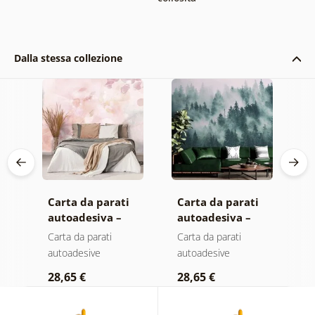
Dalla stessa collezione
Carta da parati
Carta da parati
C
autoadesiva –
autoadesiva –
a
Foglie con
Foresta nella
F
Carta da parati
Carta da parati
C
sfumatura
nebbia
n
autoadesive
autoadesive
a
pastello
c
28,65 €
28,65 €
2