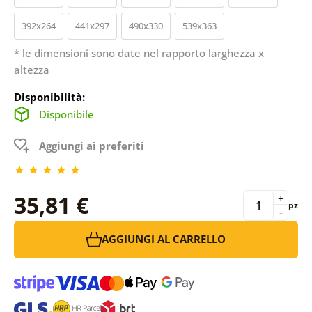
392x264
441x297
490x330
539x363
* le dimensioni sono date nel rapporto larghezza x
altezza
Disponibilità:
Disponibile
Aggiungi ai preferiti
35,81 €
+
pz
-
AGGIUNGI AL CARRELLO