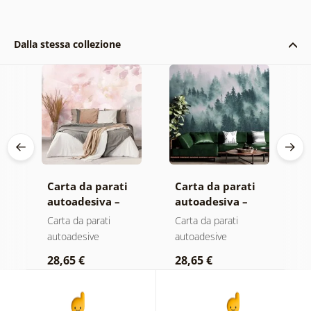
Dalla stessa collezione
Carta da parati
Carta da parati
C
autoadesiva –
autoadesiva –
a
Foglie con
Foresta nella
M
Carta da parati
Carta da parati
C
sfumatura
nebbia
autoadesive
autoadesive
a
pastello
28,65 €
28,65 €
2