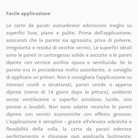
Facile applicazione
Le carte da parati autoadesive aderiscono meglio su
superfici lisce, piane e pulite. Prima dell’applicazione,
assicurati che la parete sia sgrassata, priva di polvere,
irregolarità e residui di vecchie vernici. Le superfici ideali
sono le pareti in cartongesso solide e asciutte o le pareti
dipinte con vernice acrilica opaca o semilucida. Se la
parete era in precedenza molto assorbente, si consiglia
di applicare un primer. Non è consigliata l’applicazione su
intonaci ruvidi o strutturati, pareti umide o appena
dipinte (meno di 14 giorni dopo la pittura), ambienti
senza ventilazione o superfici scivolose, lucide, non
porose o lavabili. Non sono adatte neanche le pareti
dipinte con vernici economiche con effetto gessoso.
L’applicazione è semplice – grazie all’elevata adesività e
flessibilità della colla, la carta da parati aderisce
perfettamente e chiunque può applicarla facilmente.