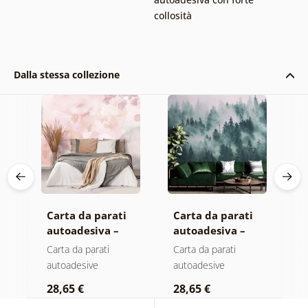
collosità
Dalla stessa collezione
Carta da parati
Carta da parati
C
autoadesiva –
autoadesiva –
a
Foglie con
Foresta nella
M
Carta da parati
Carta da parati
C
sfumatura
nebbia
autoadesive
autoadesive
a
pastello
28,65 €
28,65 €
2