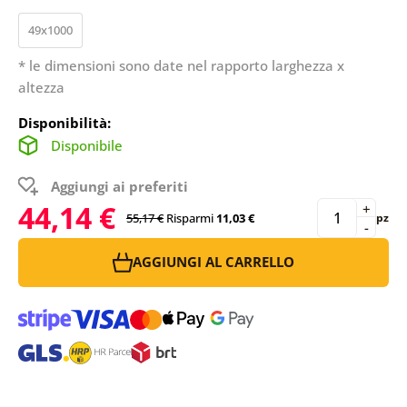
49x1000
* le dimensioni sono date nel rapporto larghezza x
altezza
Disponibilità:
Disponibile
Aggiungi ai preferiti
44,14 €
+
55,17 €
Risparmi
11,03 €
pz
-
AGGIUNGI AL CARRELLO