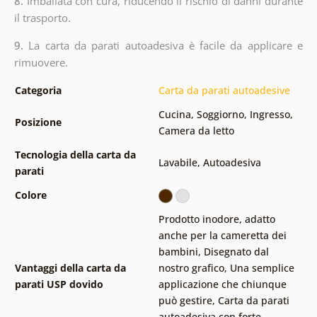
8.
Imballata con cura, riducendo il rischio di danni durante
il trasporto.
9.
La carta da parati autoadesiva è facile da applicare e
rimuovere.
Categoria
Carta da parati autoadesive
Cucina
,
Soggiorno
,
Ingresso
,
Posizione
Camera da letto
Tecnologia della carta da
Lavabile
,
Autoadesiva
parati
Colore
Prodotto inodore, adatto
anche per la cameretta dei
bambini
,
Disegnato dal
Vantaggi della carta da
nostro grafico
,
Una semplice
parati USP dovido
applicazione che chiunque
può gestire
,
Carta da parati
autoadesiva con forte