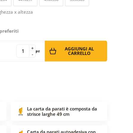
ghezza x altezza
preferiti
+
AGGIUNGI AL
pz
CARRELLO
-
La carta da parati è composta da
strisce larghe 49 cm
Carta da parati autoadesiva con