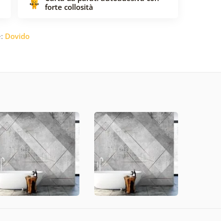
forte collosità
e:
Dovido