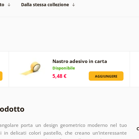
to
Dalla stessa collezione
Nastro adesivo in carta
Disponibile
5,48 €
AGGIUNGERE
rodotto
riangolare porta un design geometrico moderno nel tuo
C
i in delicati colori pastello, che creano un'interessante