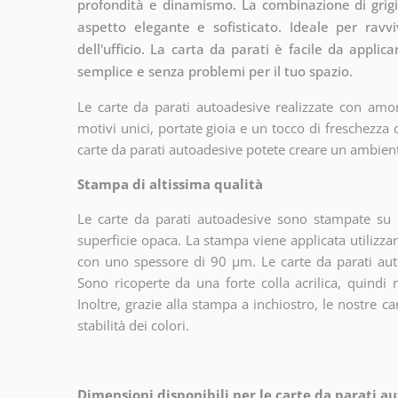
profondità e dinamismo. La combinazione di grigi
aspetto elegante e sofisticato. Ideale per ravv
dell'ufficio. La carta da parati è facile da app
semplice e senza problemi per il tuo spazio.
Le carte da parati autoadesive realizzate con amor
motivi unici, portate gioia e un tocco di freschezza
carte da parati autoadesive potete creare un ambien
Stampa di altissima qualità
Le carte da parati autoadesive sono stampate su u
superficie opaca. La stampa viene applicata utiliz
con uno spessore di 90 µm. Le carte da parati aut
Sono ricoperte da una forte colla acrilica, quindi
Inoltre, grazie alla stampa a inchiostro, le nostre c
stabilità dei colori.
Dimensioni disponibili per le carte da parati au