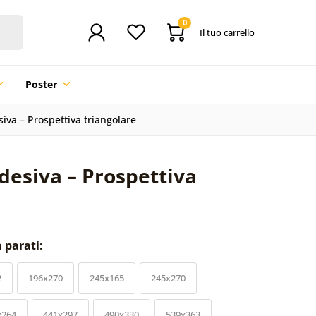
0
Il tuo carrello
Poster
iva – Prospettiva triangolare
desiva – Prospettiva
a parati:
2
196x270
245x165
245x270
x264
441x297
490x330
539x363