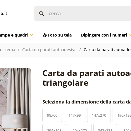
o.it
ampe e quadri
📤 Foto su tela
Dipingere con i numeri
per tema
Carta da parati autoadesive
Carta da parati autoades
Carta da parati autoa
triangolare
Seleziona la dimensione della carta d
98x66
147x99
147x270
196x13
294x198
294x270
343x231
392