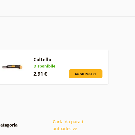
Coltello
Disponibile
2,91 €
AGGIUNGERE
Carta da parati
ategoria
autoadesive