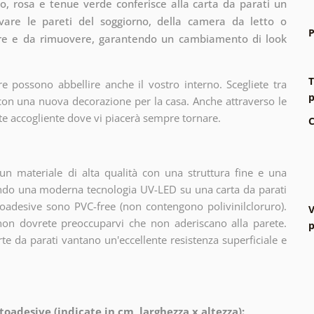
o, rosa e tenue verde conferisce alla carta da parati un
ivare le pareti del soggiorno, della camera da letto o
P
licare e da rimuovere, garantendo un cambiamento di look
T
e possono abbellire anche il vostro interno. Scegliete tra
p
 con una nuova decorazione per la casa. Anche attraverso le
te accogliente dove vi piacerà sempre tornare.
C
n materiale di alta qualità con una struttura fine e una
zando una moderna tecnologia UV-LED su una carta da parati
oadesive sono PVC-free (non contengono polivinilcloruro).
V
 non dovrete preoccuparvi che non aderiscano alla parete.
p
arte da parati vantano un'eccellente resistenza superficiale e
toadesive (indicate in cm, larghezza x altezza):