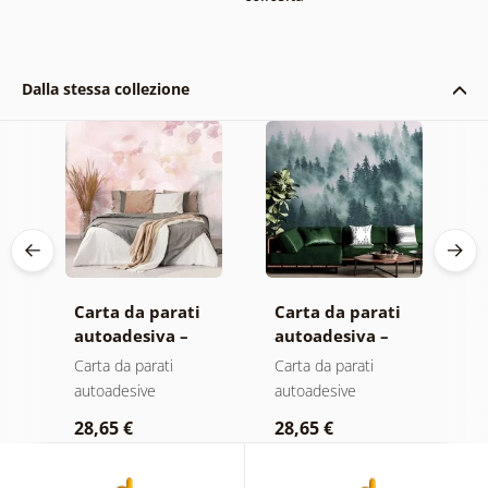
Dalla stessa collezione
Carta da parati
Carta da parati
C
autoadesiva –
autoadesiva –
a
Foglie con
Foresta nella
M
Carta da parati
Carta da parati
C
sfumatura
nebbia
autoadesive
autoadesive
a
pastello
28,65 €
28,65 €
2