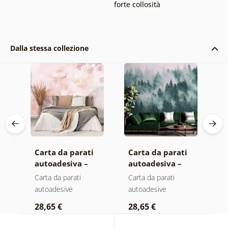
forte collosità
Dalla stessa collezione
Carta da parati
Carta da parati
C
autoadesiva –
autoadesiva –
a
Foglie con
Foresta nella
M
Carta da parati
Carta da parati
C
sfumatura
nebbia
autoadesive
autoadesive
a
a
pastello
28,65 €
28,65 €
2