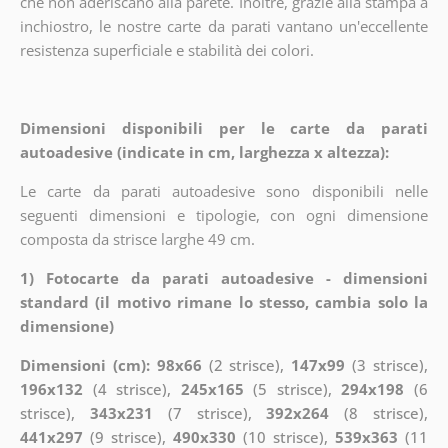
che non aderiscano alla parete. Inoltre, grazie alla stampa a
inchiostro, le nostre carte da parati vantano un'eccellente
resistenza superficiale e stabilità dei colori.
Dimensioni disponibili per le carte da parati
autoadesive (indicate in cm, larghezza x altezza):
Le carte da parati autoadesive sono disponibili nelle
seguenti dimensioni e tipologie, con ogni dimensione
composta da strisce larghe 49 cm.
1) Fotocarte da parati autoadesive - dimensioni
standard (il motivo rimane lo stesso, cambia solo la
dimensione)
Dimensioni (cm): 98x66
(2 strisce),
147x99
(3 strisce),
196x132
(4 strisce),
245x165
(5 strisce),
294x198
(6
strisce),
343x231
(7 strisce),
392x264
(8 strisce),
441x297
(9 strisce),
490x330
(10 strisce),
539x363
(11