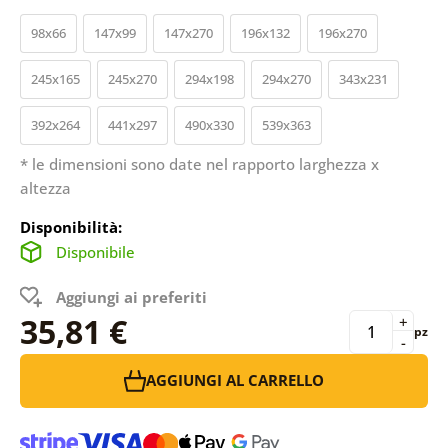
98x66
147x99
147x270
196x132
196x270
245x165
245x270
294x198
294x270
343x231
392x264
441x297
490x330
539x363
* le dimensioni sono date nel rapporto larghezza x
altezza
Disponibilità:
Disponibile
Aggiungi ai preferiti
35,81 €
+
pz
-
AGGIUNGI AL CARRELLO