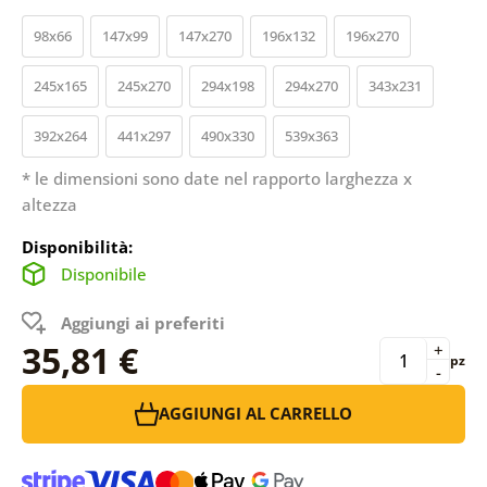
98x66
147x99
147x270
196x132
196x270
245x165
245x270
294x198
294x270
343x231
392x264
441x297
490x330
539x363
* le dimensioni sono date nel rapporto larghezza x
altezza
Disponibilità:
Disponibile
Aggiungi ai preferiti
35,81 €
+
pz
-
AGGIUNGI AL CARRELLO