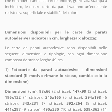
che non aderiscano alla parete. Inoltre, grazie alla stampa a
inchiostro, le nostre carte da parati vantano un'eccellente
resistenza superficiale e stabilità dei colori.
Dimensioni disponibili per le carte da parati
autoadesive (indicate in cm, larghezza x altezza):
Le carte da parati autoadesive sono disponibili nelle
seguenti dimensioni e tipologie, con ogni dimensione
composta da strisce larghe 49 cm.
1) Fotocarte da parati autoadesive - dimensioni
standard (il motivo rimane lo stesso, cambia solo la
dimensione)
Dimensioni (cm): 98x66
(2 strisce),
147x99
(3 strisce),
196x132
(4 strisce),
245x165
(5 strisce),
294x198
(6
strisce),
343x231
(7 strisce),
392x264
(8 strisce),
441x297
(9 strisce),
490x330
(10 strisce),
539x363
(11