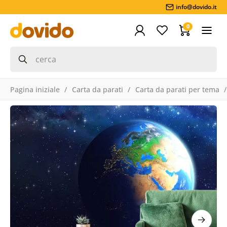
info@dovido.it
0
Pagina iniziale
Carta da parati
Carta da parati per tema