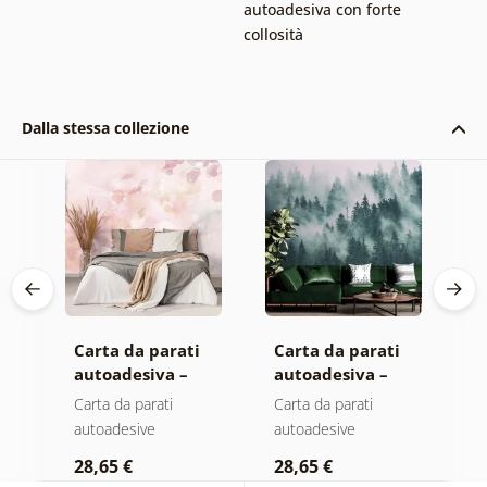
autoadesiva con forte
collosità
Dalla stessa collezione
Carta da parati
Carta da parati
C
autoadesiva –
autoadesiva –
a
Foglie con
Foresta nella
M
Carta da parati
Carta da parati
C
sfumatura
nebbia
autoadesive
autoadesive
a
a
pastello
28,65 €
28,65 €
2