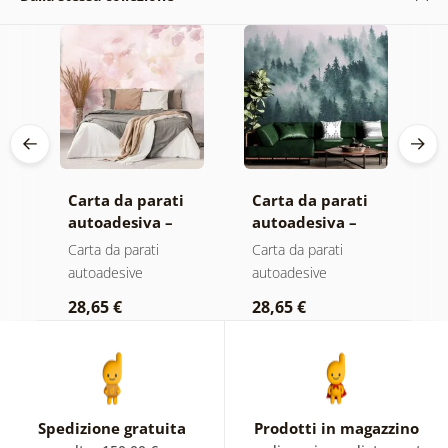
Carta da parati
Carta da parati
C
autoadesiva –
autoadesiva –
a
Foglie con
Foresta nella
M
Carta da parati
Carta da parati
C
sfumatura
nebbia
autoadesive
autoadesive
a
pastello
28,65 €
28,65 €
2
Spedizione gratuita
Prodotti in magazzino