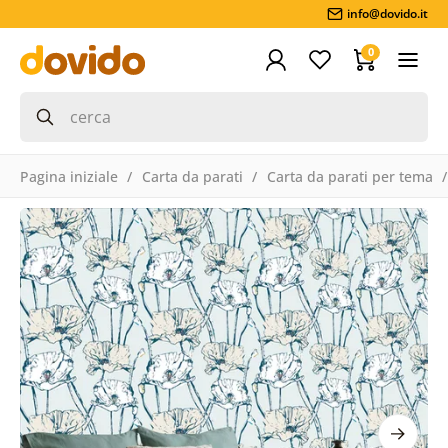
info@dovido.it
0
Pagina iniziale
Carta da parati
Carta da parati per tema