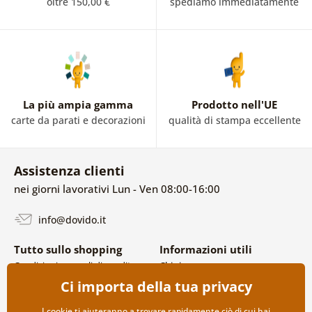
oltre 150,00 €
spediamo immediatamente
La più ampia gamma
Prodotto nell'UE
carte da parati e decorazioni
qualità di stampa eccellente
Assistenza clienti
nei giorni lavorativi Lun - Ven 08:00-16:00
info@dovido.it
Tutto sullo shopping
Informazioni utili
Condizioni generali di vendita e
Chi siamo
reclami
FAQ
Ci importa della tua privacy
Politica sulla privacy
Contatti
Opzioni di spedizione e
Collaborazione all’ingrosso
I cookie ti aiuteranno a trovare rapidamente ciò di cui hai