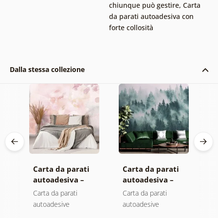
chiunque può gestire
,
Carta
da parati autoadesiva con
forte collosità
Dalla stessa collezione
Carta da parati
Carta da parati
C
autoadesiva –
autoadesiva –
a
Foglie con
Foresta nella
F
Carta da parati
Carta da parati
C
a
sfumatura
nebbia
n
autoadesive
autoadesive
a
pastello
c