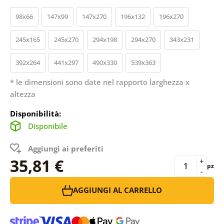
98x66
147x99
147x270
196x132
196x270
245x165
245x270
294x198
294x270
343x231
392x264
441x297
490x330
539x363
* le dimensioni sono date nel rapporto larghezza x
altezza
Disponibilità:
Disponibile
Aggiungi ai preferiti
35,81 €
+
pz
-
AGGIUNGI AL CARRELLO