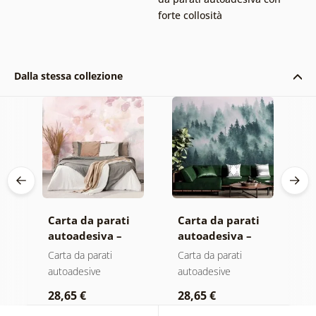
forte collosità
Dalla stessa collezione
Carta da parati
Carta da parati
C
autoadesiva –
autoadesiva –
a
Foglie con
Foresta nella
M
Carta da parati
Carta da parati
C
sfumatura
nebbia
autoadesive
autoadesive
a
a
pastello
28,65 €
28,65 €
2