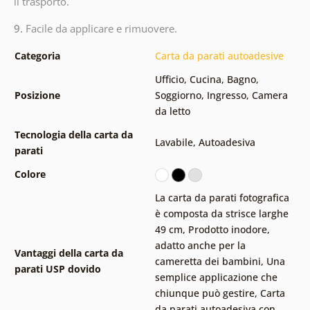
il trasporto.
9.
Facile da applicare e rimuovere.
Categoria
Carta da parati autoadesive
Ufficio
,
Cucina
,
Bagno
,
Posizione
Soggiorno
,
Ingresso
,
Camera
da letto
Tecnologia della carta da
Lavabile
,
Autoadesiva
parati
Colore
La carta da parati fotografica
è composta da strisce larghe
49 cm
,
Prodotto inodore,
adatto anche per la
Vantaggi della carta da
cameretta dei bambini
,
Una
parati USP dovido
semplice applicazione che
chiunque può gestire
,
Carta
da parati autoadesiva con