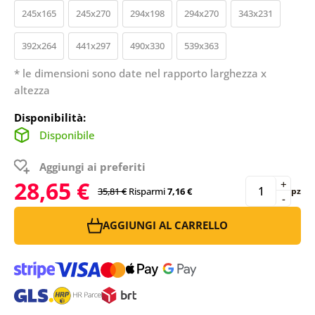
245x165
245x270
294x198
294x270
343x231
392x264
441x297
490x330
539x363
* le dimensioni sono date nel rapporto larghezza x
altezza
Disponibilità:
Disponibile
Aggiungi ai preferiti
28,65 €
+
35,81 €
Risparmi
7,16 €
pz
-
AGGIUNGI AL CARRELLO