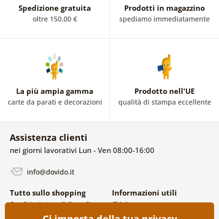
Spedizione gratuita
Prodotti in magazzino
oltre 150,00 €
spediamo immediatamente
La più ampia gamma
Prodotto nell'UE
carte da parati e decorazioni
qualità di stampa eccellente
Assistenza clienti
nei giorni lavorativi Lun - Ven 08:00-16:00
info@dovido.it
Tutto sullo shopping
Informazioni utili
Condizioni generali di vendita e
Chi siamo
reclami
FAQ
Ci importa della tua privacy