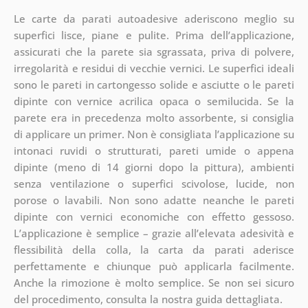
Le carte da parati autoadesive aderiscono meglio su
superfici lisce, piane e pulite. Prima dell’applicazione,
assicurati che la parete sia sgrassata, priva di polvere,
irregolarità e residui di vecchie vernici. Le superfici ideali
sono le pareti in cartongesso solide e asciutte o le pareti
dipinte con vernice acrilica opaca o semilucida. Se la
parete era in precedenza molto assorbente, si consiglia
di applicare un primer. Non è consigliata l’applicazione su
intonaci ruvidi o strutturati, pareti umide o appena
dipinte (meno di 14 giorni dopo la pittura), ambienti
senza ventilazione o superfici scivolose, lucide, non
porose o lavabili. Non sono adatte neanche le pareti
dipinte con vernici economiche con effetto gessoso.
L’applicazione è semplice – grazie all’elevata adesività e
flessibilità della colla, la carta da parati aderisce
perfettamente e chiunque può applicarla facilmente.
Anche la rimozione è molto semplice. Se non sei sicuro
del procedimento, consulta la nostra guida dettagliata.