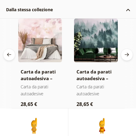
Dalla stessa collezione
Carta da parati
Carta da parati
C
autoadesiva –
autoadesiva –
a
Foglie con
Foresta nella
M
Carta da parati
Carta da parati
C
sfumatura
nebbia
autoadesive
autoadesive
a
a
pastello
28,65 €
28,65 €
2