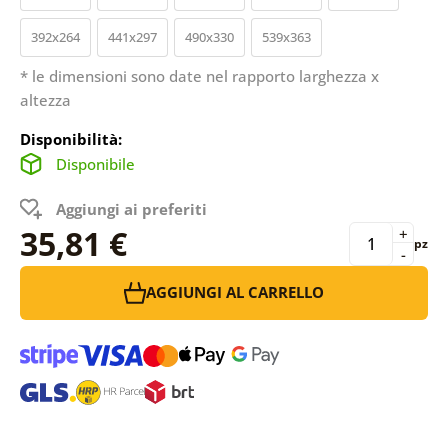
392x264
441x297
490x330
539x363
* le dimensioni sono date nel rapporto larghezza x
altezza
Disponibilità:
Disponibile
Aggiungi ai preferiti
35,81 €
+
pz
-
AGGIUNGI AL CARRELLO