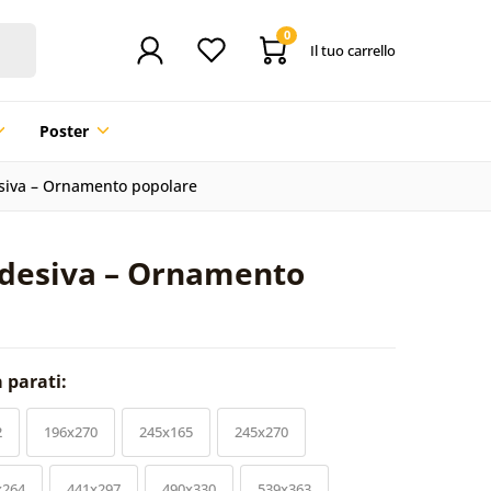
0
Il tuo carrello
Poster
esiva – Ornamento popolare
adesiva – Ornamento
a parati:
2
196x270
245x165
245x270
x264
441x297
490x330
539x363