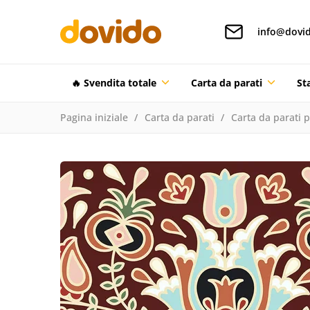
info@dovid
🔥 Svendita totale
Carta da parati
St
Pagina iniziale
Carta da parati
Carta da parati 