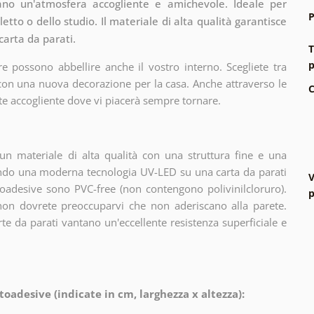
cano un'atmosfera accogliente e amichevole. Ideale per
P
etto o dello studio. Il materiale di alta qualità garantisce
carta da parati.
T
p
e possono abbellire anche il vostro interno. Scegliete tra
 con una nuova decorazione per la casa. Anche attraverso le
C
te accogliente dove vi piacerà sempre tornare.
n materiale di alta qualità con una struttura fine e una
zando una moderna tecnologia UV-LED su una carta da parati
V
oadesive sono PVC-free (non contengono polivinilcloruro).
p
 non dovrete preoccuparvi che non aderiscano alla parete.
arte da parati vantano un'eccellente resistenza superficiale e
toadesive (indicate in cm, larghezza x altezza):