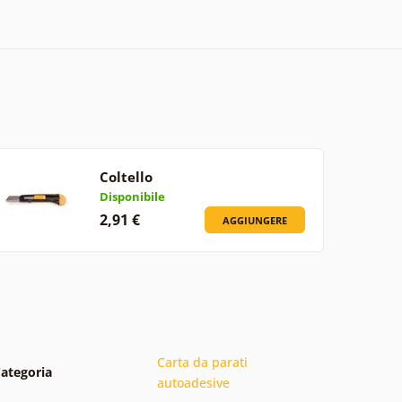
Coltello
Disponibile
2,91 €
AGGIUNGERE
Carta da parati
ategoria
autoadesive