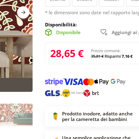
* le dimensioni sono date nel rapporto lar
Disponibilità:
Disponibile
Aggiungi ai 
28,65 €
Prezzo comune:
35,81 €
Risparmi
7,16 €
Prodotto inodore, adatto anche
per la cameretta dei bambini
Una semplice applicazione che