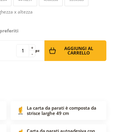
ghezza x altezza
preferiti
+
AGGIUNGI AL
pz
CARRELLO
-
La carta da parati è composta da
strisce larghe 49 cm
Carta da parati autoadesiva con