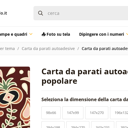
o.it
ampe e quadri
📤 Foto su tela
Dipingere con i numeri
per tema
Carta da parati autoadesive
Carta da parati autoad
Carta da parati auto
popolare
Seleziona la dimensione della carta d
98x66
147x99
147x270
196x13
294x198
294x270
343x231
392