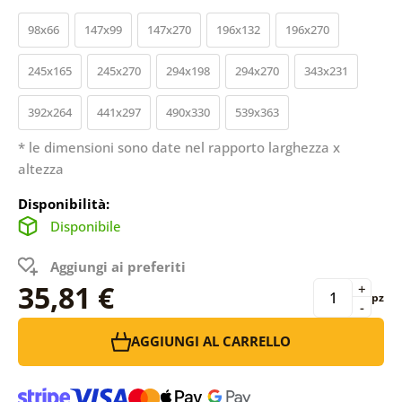
98x66
147x99
147x270
196x132
196x270
245x165
245x270
294x198
294x270
343x231
392x264
441x297
490x330
539x363
* le dimensioni sono date nel rapporto larghezza x
altezza
Disponibilità:
Disponibile
Aggiungi ai preferiti
35,81 €
+
pz
-
AGGIUNGI AL CARRELLO