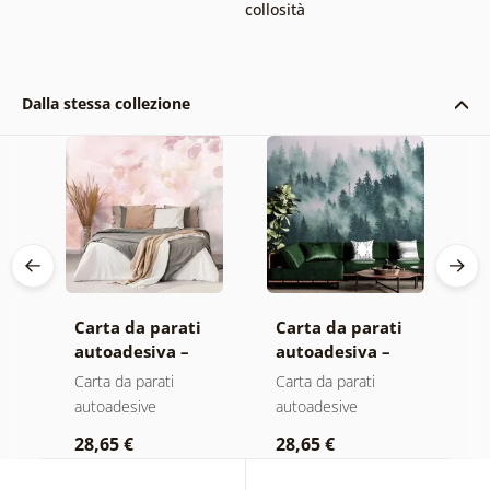
collosità
Dalla stessa collezione
Carta da parati
Carta da parati
C
autoadesiva –
autoadesiva –
a
Foglie con
Foresta nella
F
Carta da parati
Carta da parati
C
a
sfumatura
nebbia
n
autoadesive
autoadesive
a
pastello
c
28,65 €
28,65 €
2