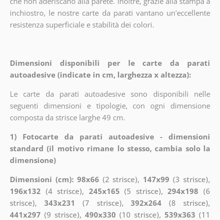
che non aderiscano alla parete. Inoltre, grazie alla stampa a
inchiostro, le nostre carte da parati vantano un'eccellente
resistenza superficiale e stabilità dei colori.
Dimensioni disponibili per le carte da parati
autoadesive (indicate in cm, larghezza x altezza):
Le carte da parati autoadesive sono disponibili nelle
seguenti dimensioni e tipologie, con ogni dimensione
composta da strisce larghe 49 cm.
1) Fotocarte da parati autoadesive - dimensioni
standard (il motivo rimane lo stesso, cambia solo la
dimensione)
Dimensioni (cm): 98x66
(2 strisce),
147x99
(3 strisce),
196x132
(4 strisce),
245x165
(5 strisce),
294x198
(6
strisce),
343x231
(7 strisce),
392x264
(8 strisce),
441x297
(9 strisce),
490x330
(10 strisce),
539x363
(11