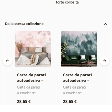
forte collosità
Dalla stessa collezione
Carta da parati
Carta da parati
C
autoadesiva –
autoadesiva –
a
Foglie con
Foresta nella
M
Carta da parati
Carta da parati
C
sfumatura
nebbia
autoadesive
autoadesive
a
pastello
28,65 €
28,65 €
2