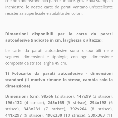
che non aderiscano alla parete. Inoltre, grazie alla stampa a
inchiostro, le nostre carte da parati vantano un'eccellente
resistenza superficiale e stabilità dei colori.
Dimensioni disponibili per le carte da parati
autoadesive (indicate in cm, larghezza x altezza):
Le carte da parati autoadesive sono disponibili nelle
seguenti dimensioni e tipologie, con ogni dimensione
composta da strisce larghe 49 cm.
1) Fotocarte da parati autoadesive - dimensioni
standard (il motivo rimane lo stesso, cambia solo la
dimensione)
Dimensioni (cm): 98x66
(2 strisce),
147x99
(3 strisce),
196x132
(4 strisce),
245x165
(5 strisce),
294x198
(6
strisce),
343x231
(7 strisce),
392x264
(8 strisce),
441x297
(9 strisce),
490x330
(10 strisce),
539x363
(11