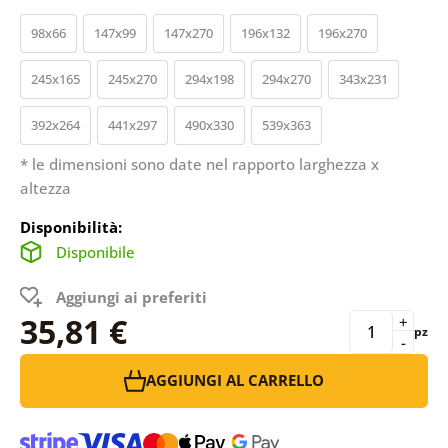
98x66
147x99
147x270
196x132
196x270
245x165
245x270
294x198
294x270
343x231
392x264
441x297
490x330
539x363
* le dimensioni sono date nel rapporto larghezza x
altezza
Disponibilità:
Disponibile
Aggiungi ai preferiti
35,81 €
+
pz
-
AGGIUNGI AL CARRELLO