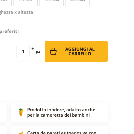
ghezza x altezza
preferiti
+
AGGIUNGI AL
pz
CARRELLO
-
Prodotto inodore, adatto anche
per la cameretta dei bambini
Carta da parati autoadesiva con