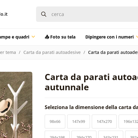
o.it
ampe e quadri
📤 Foto su tela
Dipingere con i numeri
per tema
Carta da parati autoadesive
Carta da parati autoade
Carta da parati auto
autunnale
Seleziona la dimensione della carta d
98x66
147x99
147x270
196x13
294x198
294x270
343x231
392