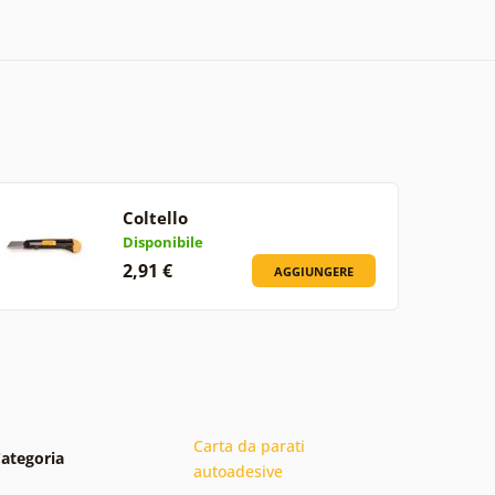
Coltello
Disponibile
2,91 €
AGGIUNGERE
Carta da parati
ategoria
autoadesive