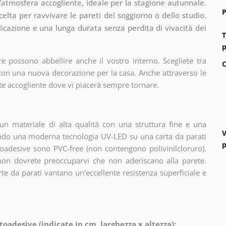
un'atmosfera accogliente, ideale per la stagione autunnale.
P
lta per ravvivare le pareti del soggiorno o dello studio.
licazione e una lunga durata senza perdita di vivacità dei
T
p
e possono abbellire anche il vostro interno. Scegliete tra
C
 con una nuova decorazione per la casa. Anche attraverso le
te accogliente dove vi piacerà sempre tornare.
n materiale di alta qualità con una struttura fine e una
V
zando una moderna tecnologia UV-LED su una carta da parati
p
oadesive sono PVC-free (non contengono polivinilcloruro).
 non dovrete preoccuparvi che non aderiscano alla parete.
arte da parati vantano un'eccellente resistenza superficiale e
toadesive (indicate in cm, larghezza x altezza):