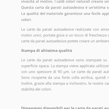
vivacità al motivo. I caldi colori naturali creano 
Questa carta da parati autoadesiva è un'ottima sce
La qualità del materiale garantisce una facile app
colori.
Le carte da parati autoadesive realizzate con amor
motivi unici, portate gioia e un tocco di freschezza
carte da parati autoadesive potete creare un ambien
Stampa di altissima qualità
Le carte da parati autoadesive sono stampate su u
superficie opaca. La stampa viene applicata utiliz
con uno spessore di 90 µm. Le carte da parati aut
Sono ricoperte da una forte colla acrilica, quindi
Inoltre, grazie alla stampa a inchiostro, le nostre c
stabilità dei colori.
Dimensioni disponibili per le carte da parati au