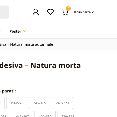
0
Il tuo carrello
Poster
siva – Natura morta autunnale
adesiva – Natura morta
a parati:
2
196x270
245x165
245x270
x264
441x297
490x330
539x363