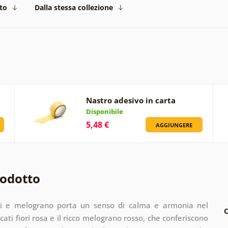
to
Dalla stessa collezione
Nastro adesivo in carta
Disponibile
5,48 €
AGGIUNGERE
rodotto
ori e melograno porta un senso di calma e armonia nel
C
cati fiori rosa e il ricco melograno rosso, che conferiscono