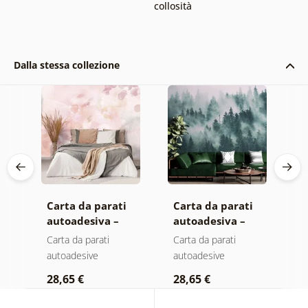
collosità
Dalla stessa collezione
Carta da parati
Carta da parati
C
autoadesiva –
autoadesiva –
a
Foglie con
Foresta nella
M
Carta da parati
Carta da parati
C
sfumatura
nebbia
autoadesive
autoadesive
a
pastello
28,65 €
28,65 €
2