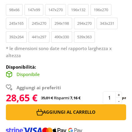
98x66
147x99
147x270
196x132
196x270
245x165
245x270
294x198
294x270
343x231
392x264
441x297
490x330
539x363
* le dimensioni sono date nel rapporto larghezza x
altezza
Disponibilità:
Disponibile
Aggiungi ai preferiti
28,65 €
+
35,81 €
Risparmi
7,16 €
pz
-
AGGIUNGI AL CARRELLO