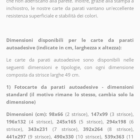
che non aderiscano alla parete. Inoltre, grazie alla stampa a
inchiostro, le nostre carte da parati vantano un'eccellente
resistenza superficiale e stabilità dei colori.
Dimensioni disponibili per le carte da parati
autoadesive (indicate in cm, larghezza x altezza):
Le carte da parati autoadesive sono disponibili nelle
seguenti dimensioni e tipologie, con ogni dimensione
composta da strisce larghe 49 cm.
1) Fotocarte da parati autoadesive - dimensioni
standard (il motivo rimane lo stesso, cambia solo la
dimensione)
Dimensioni (cm): 98x66
(2 strisce),
147x99
(3 strisce),
196x132
(4 strisce),
245x165
(5 strisce),
294x198
(6
strisce),
343x231
(7 strisce),
392x264
(8 strisce),
441x297
(9 strisce),
490x330
(10 strisce),
539x363
(11