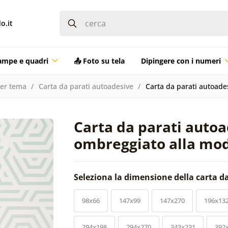
o.it
ampe e quadri
📤 Foto su tela
Dipingere con i numeri
per tema
Carta da parati autoadesive
Carta da parati autoade
Carta da parati autoa
ombreggiato alla mo
Seleziona la dimensione della carta d
98x66
147x99
147x270
196x13
294x198
294x270
343x231
392