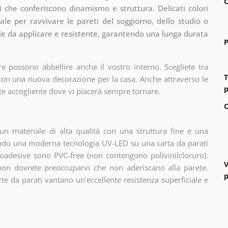
C
 che conferiscono dinamismo e struttura. Delicati colori
ale per ravvivare le pareti del soggiorno, dello studio o
ile da applicare e resistente, garantendo una lunga durata
P
e possono abbellire anche il vostro interno. Scegliete tra
T
 con una nuova decorazione per la casa. Anche attraverso le
p
te accogliente dove vi piacerà sempre tornare.
C
n materiale di alta qualità con una struttura fine e una
zando una moderna tecnologia UV-LED su una carta da parati
oadesive sono PVC-free (non contengono polivinilcloruro).
V
 non dovrete preoccuparvi che non aderiscano alla parete.
p
arte da parati vantano un'eccellente resistenza superficiale e