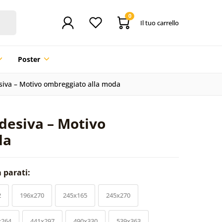
0
Il tuo carrello
Poster
siva – Motivo ombreggiato alla moda
desiva – Motivo
da
a parati:
2
196x270
245x165
245x270
x264
441x297
490x330
539x363