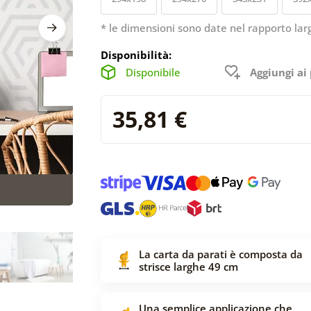
* le dimensioni sono date nel rapporto lar
Disponibilità:
Disponibile
Aggiungi ai 
35,81 €
La carta da parati è composta da
strisce larghe 49 cm
Una semplice applicazione che