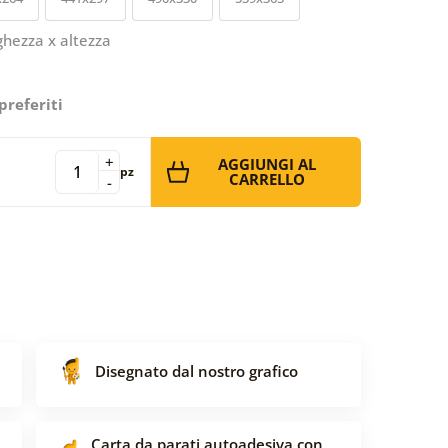
ghezza x altezza
preferiti
+
AGGIUNGI AL
pz
CARRELLO
-
Disegnato dal nostro grafico
Carta da parati autoadesiva con