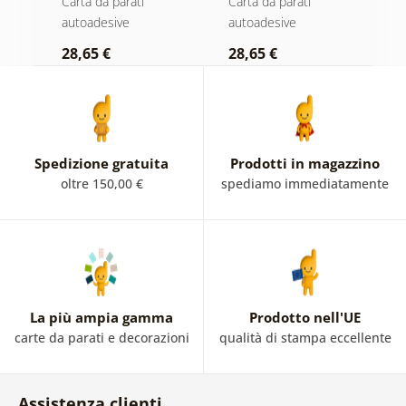
Carta da parati
Carta da parati
C
sfumatura
nebbia
autoadesive
autoadesive
a
a
pastello
28,65 €
28,65 €
2
Spedizione gratuita
Prodotti in magazzino
oltre 150,00 €
spediamo immediatamente
La più ampia gamma
Prodotto nell'UE
carte da parati e decorazioni
qualità di stampa eccellente
Assistenza clienti