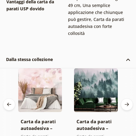
Vantaggi della carta da
49 cm
,
Una semplice
parati USP dovido
applicazione che chiunque
può gestire
,
Carta da parati
autoadesiva con forte
collosità
Dalla stessa collezione
Carta da parati
Carta da parati
C
autoadesiva –
autoadesiva –
a
Foglie con
Foresta nella
M