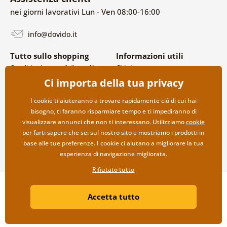
nei giorni lavorativi Lun - Ven 08:00-16:00
info@dovido.it
Tutto sullo shopping
Informazioni utili
Condizioni generali di vendita e
Chi siamo
reclami
FAQ
Ci importa della tua privacy
Politica sulla privacy
Contatti
Opzioni di spedizione e
Collaborazione all’ingrosso
I cookie ti aiuteranno a trovare rapidamente ciò di cui hai
pagamento
bisogno, ti faranno risparmiare tempo e ti impediranno di
Reso della merce
visualizzare annunci che non ti interessano. Utilizziamo
cookie
per farti sapere che sei sul nostro sito e mostriamo i prodotti in
base alle tue preferenze. I cookie ci aiutano a migliorare la tua
esperienza di navigazione migliorata.
Rifiutato tutto
Copyright ©2019 © Dovido.it.
Accetta tutto
Webdesign
Litvanyi.sk
| Negozio online creato da