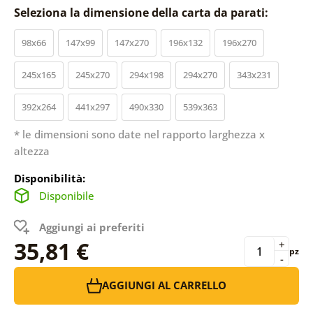
Seleziona la dimensione della carta da parati:
98x66
147x99
147x270
196x132
196x270
245x165
245x270
294x198
294x270
343x231
392x264
441x297
490x330
539x363
* le dimensioni sono date nel rapporto larghezza x
altezza
Disponibilità:
Disponibile
Aggiungi ai preferiti
35,81 €
+
pz
-
AGGIUNGI AL CARRELLO