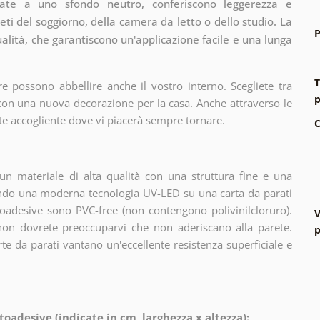
nate a uno sfondo neutro, conferiscono leggerezza e
eti del soggiorno, della camera da letto o dello studio. La
P
ualità, che garantiscono un'applicazione facile e una lunga
T
e possono abbellire anche il vostro interno. Scegliete tra
p
 con una nuova decorazione per la casa. Anche attraverso le
te accogliente dove vi piacerà sempre tornare.
C
n materiale di alta qualità con una struttura fine e una
zando una moderna tecnologia UV-LED su una carta da parati
oadesive sono PVC-free (non contengono polivinilcloruro).
V
 non dovrete preoccuparvi che non aderiscano alla parete.
p
arte da parati vantano un'eccellente resistenza superficiale e
toadesive (indicate in cm, larghezza x altezza):