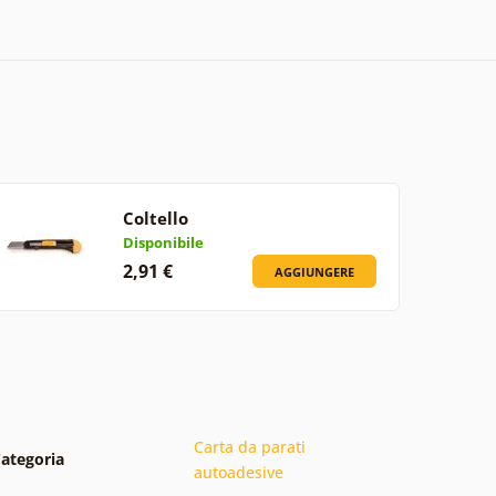
Coltello
Disponibile
2,91 €
AGGIUNGERE
Carta da parati
ategoria
autoadesive