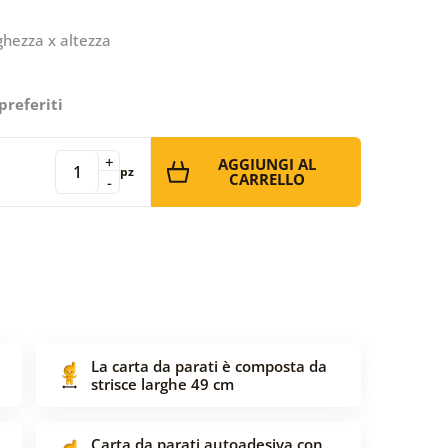
ghezza x altezza
preferiti
+
AGGIUNGI AL
pz
CARRELLO
-
La carta da parati è composta da
strisce larghe 49 cm
Carta da parati autoadesiva con