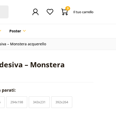
0
Il tuo carrello
Poster
siva – Monstera acquerello
adesiva – Monstera
a parati:
5
294x198
343x231
392x264