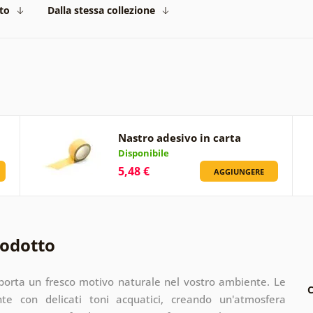
to
Dalla stessa collezione
Nastro adesivo in carta
Disponibile
5,48 €
AGGIUNGERE
rodotto
porta un fresco motivo naturale nel vostro ambiente. Le
C
nte con delicati toni acquatici, creando un'atmosfera