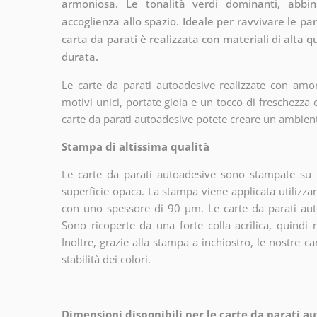
armoniosa. Le tonalità verdi dominanti, abbi
accoglienza allo spazio. Ideale per ravvivare le par
carta da parati è realizzata con materiali di alta q
durata.
Le carte da parati autoadesive realizzate con amor
motivi unici, portate gioia e un tocco di freschezza
carte da parati autoadesive potete creare un ambien
Stampa di altissima qualità
Le carte da parati autoadesive sono stampate su u
superficie opaca. La stampa viene applicata utiliz
con uno spessore di 90 µm. Le carte da parati aut
Sono ricoperte da una forte colla acrilica, quindi
Inoltre, grazie alla stampa a inchiostro, le nostre c
stabilità dei colori.
Dimensioni disponibili per le carte da parati au