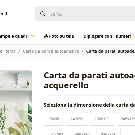
o.it
ampe e quadri
📤 Foto su tela
Dipingere con i numeri
per tema
Carta da parati autoadesive
Carta da parati autoade
Carta da parati auto
acquerello
Seleziona la dimensione della carta d
98x66
147x99
196x132
245x16
441x297
490x330
539x363