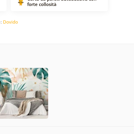
forte collosità
e:
Dovido