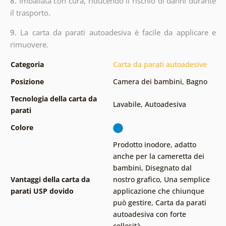
8.
Imballata con cura, riducendo il rischio di danni durante
il trasporto.
9.
La carta da parati autoadesiva è facile da applicare e
rimuovere.
Categoria
Carta da parati autoadesive
Posizione
Camera dei bambini
,
Bagno
Tecnologia della carta da
Lavabile
,
Autoadesiva
parati
Colore
Prodotto inodore, adatto
anche per la cameretta dei
bambini
,
Disegnato dal
Vantaggi della carta da
nostro grafico
,
Una semplice
parati USP dovido
applicazione che chiunque
può gestire
,
Carta da parati
autoadesiva con forte
collosità