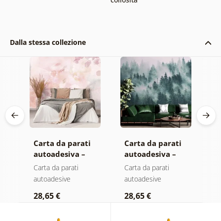
Dalla stessa collezione
Carta da parati
Carta da parati
C
autoadesiva –
autoadesiva –
a
Foglie con
Foresta nella
F
Carta da parati
Carta da parati
C
sfumatura
nebbia
n
autoadesive
autoadesive
a
pastello
c
28,65 €
28,65 €
2