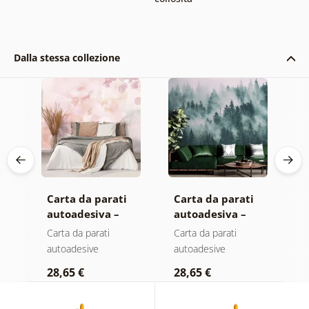
Dalla stessa collezione
Carta da parati
Carta da parati
C
autoadesiva –
autoadesiva –
a
Foglie con
Foresta nella
F
Carta da parati
Carta da parati
C
sfumatura
nebbia
n
autoadesive
autoadesive
a
pastello
c
28,65 €
28,65 €
2