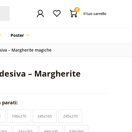
0
Il tuo carrello
Poster
siva – Margherite magiche
desiva – Margherite
a parati:
2
196x270
245x165
245x270
x264
441x297
490x330
539x363