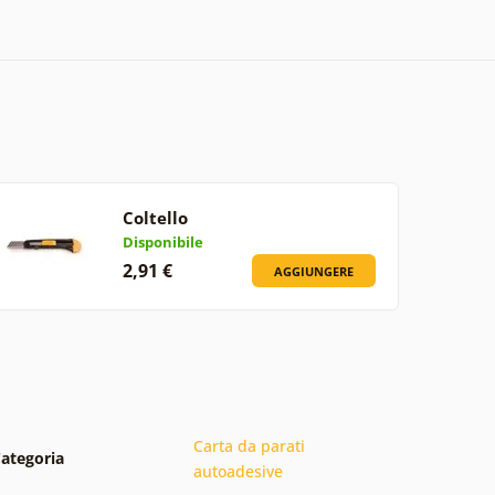
Coltello
Disponibile
2,91 €
AGGIUNGERE
Carta da parati
ategoria
autoadesive