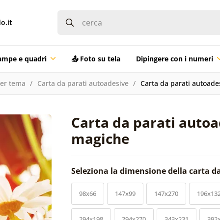
o.it
ampe e quadri
📤 Foto su tela
Dipingere con i numeri
per tema
Carta da parati autoadesive
Carta da parati autoade
Carta da parati autoa
magiche
Seleziona la dimensione della carta d
98x66
147x99
147x270
196x13
294x198
294x270
343x231
392