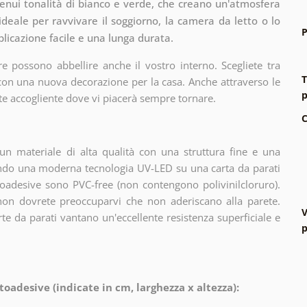
tenui tonalità di bianco e verde, che creano un'atmosfera
eale per ravvivare il soggiorno, la camera da letto o lo
P
pplicazione facile e una lunga durata.
e possono abbellire anche il vostro interno. Scegliete tra
T
 con una nuova decorazione per la casa. Anche attraverso le
p
te accogliente dove vi piacerà sempre tornare.
C
n materiale di alta qualità con una struttura fine e una
zando una moderna tecnologia UV-LED su una carta da parati
oadesive sono PVC-free (non contengono polivinilcloruro).
 non dovrete preoccuparvi che non aderiscano alla parete.
V
arte da parati vantano un'eccellente resistenza superficiale e
p
toadesive (indicate in cm, larghezza x altezza):