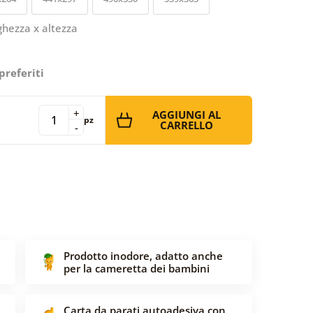
ghezza x altezza
preferiti
+
AGGIUNGI AL
pz
CARRELLO
-
Prodotto inodore, adatto anche
per la cameretta dei bambini
Carta da parati autoadesiva con