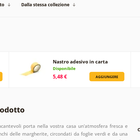
to
Dalla stessa collezione
Nastro adesivo in carta
Disponibile
5,48 €
AGGIUNGERE
rodotto
cantevoli porta nella vostra casa un'atmosfera fresca e
C
ianchi delle margherite, circondati da foglie verdi e da una