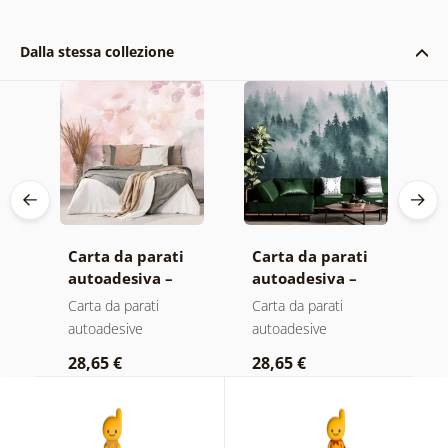
Dalla stessa collezione
Carta da parati
Carta da parati
C
autoadesiva –
autoadesiva –
a
Foglie con
Foresta nella
M
Carta da parati
Carta da parati
C
sfumatura
nebbia
autoadesive
autoadesive
a
pastello
28,65 €
28,65 €
2