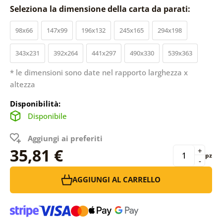
Seleziona la dimensione della carta da parati:
98x66
147x99
196x132
245x165
294x198
343x231
392x264
441x297
490x330
539x363
* le dimensioni sono date nel rapporto larghezza x
altezza
Disponibilità:
Disponibile
Aggiungi ai preferiti
35,81 €
+
pz
-
AGGIUNGI AL CARRELLO