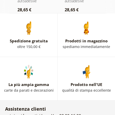
autoadesive
autoadesive
a
pastello
28,65 €
28,65 €
2
Spedizione gratuita
Prodotti in magazzino
oltre 150,00 €
spediamo immediatamente
La più ampia gamma
Prodotto nell'UE
carte da parati e decorazioni
qualità di stampa eccellente
Assistenza clienti