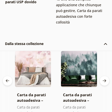
parati USP dovido
applicazione che chiunque
può gestire
,
Carta da parati
autoadesiva con forte
collosità
Dalla stessa collezione
Carta da parati
Carta da parati
C
autoadesiva –
autoadesiva –
a
Foglie con
Foresta nella
M
Carta da parati
Carta da parati
C
sfumatura
nebbia