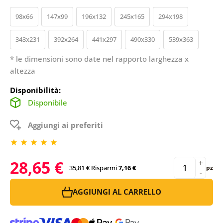
98x66
147x99
196x132
245x165
294x198
343x231
392x264
441x297
490x330
539x363
* le dimensioni sono date nel rapporto larghezza x
altezza
Disponibilità:
Disponibile
Aggiungi ai preferiti
28,65 €
+
35,81 €
Risparmi
7,16 €
pz
-
AGGIUNGI AL CARRELLO