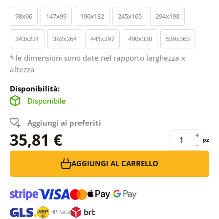
98x66
147x99
196x132
245x165
294x198
343x231
392x264
441x297
490x330
539x363
* le dimensioni sono date nel rapporto larghezza x
altezza
Disponibilità:
Disponibile
Aggiungi ai preferiti
35,81 €
+
pz
-
AGGIUNGI AL CARRELLO