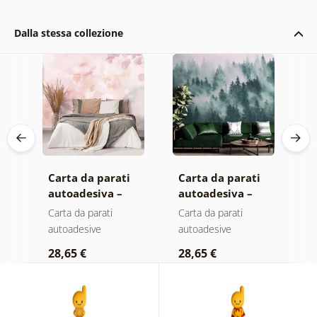
Dalla stessa collezione
Carta da parati
Carta da parati
C
autoadesiva –
autoadesiva –
a
Foglie con
Foresta nella
M
Carta da parati
Carta da parati
C
sfumatura
nebbia
autoadesive
autoadesive
a
pastello
28,65 €
28,65 €
2