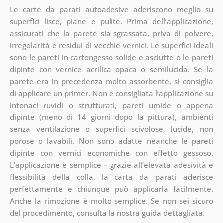
Le carte da parati autoadesive aderiscono meglio su
superfici lisce, piane e pulite. Prima dell’applicazione,
assicurati che la parete sia sgrassata, priva di polvere,
irregolarità e residui di vecchie vernici. Le superfici ideali
sono le pareti in cartongesso solide e asciutte o le pareti
dipinte con vernice acrilica opaca o semilucida. Se la
parete era in precedenza molto assorbente, si consiglia
di applicare un primer. Non è consigliata l’applicazione su
intonaci ruvidi o strutturati, pareti umide o appena
dipinte (meno di 14 giorni dopo la pittura), ambienti
senza ventilazione o superfici scivolose, lucide, non
porose o lavabili. Non sono adatte neanche le pareti
dipinte con vernici economiche con effetto gessoso.
L’applicazione è semplice – grazie all’elevata adesività e
flessibilità della colla, la carta da parati aderisce
perfettamente e chiunque può applicarla facilmente.
Anche la rimozione è molto semplice. Se non sei sicuro
del procedimento, consulta la nostra guida dettagliata.