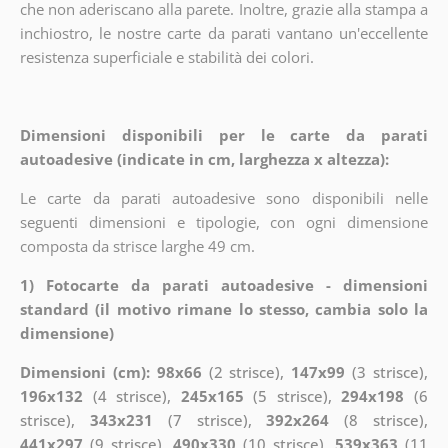
che non aderiscano alla parete. Inoltre, grazie alla stampa a
inchiostro, le nostre carte da parati vantano un'eccellente
resistenza superficiale e stabilità dei colori.
Dimensioni disponibili per le carte da parati
autoadesive (indicate in cm, larghezza x altezza):
Le carte da parati autoadesive sono disponibili nelle
seguenti dimensioni e tipologie, con ogni dimensione
composta da strisce larghe 49 cm.
1) Fotocarte da parati autoadesive - dimensioni
standard (il motivo rimane lo stesso, cambia solo la
dimensione)
Dimensioni (cm): 98x66
(2 strisce),
147x99
(3 strisce),
196x132
(4 strisce),
245x165
(5 strisce),
294x198
(6
strisce),
343x231
(7 strisce),
392x264
(8 strisce),
441x297
(9 strisce),
490x330
(10 strisce),
539x363
(11