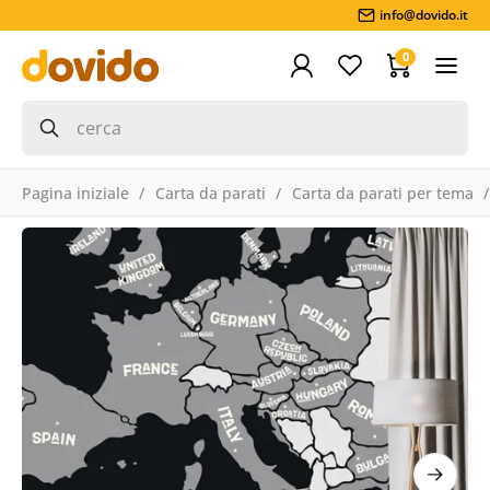
info@dovido.it
0
Pagina iniziale
Carta da parati
Carta da parati per tema