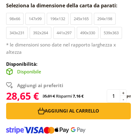
Seleziona la dimensione della carta da parati:
98x66
147x99
196x132
245x165
294x198
343x231
392x264
441x297
490x330
539x363
* le dimensioni sono date nel rapporto larghezza x
altezza
Disponibilità:
Disponibile
Aggiungi ai preferiti
28,65 €
+
35,81 €
Risparmi
7,16 €
pz
-
AGGIUNGI AL CARRELLO