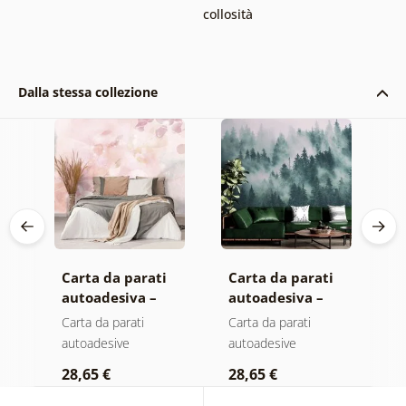
collosità
Dalla stessa collezione
Carta da parati
Carta da parati
C
autoadesiva –
autoadesiva –
a
Foglie con
Foresta nella
M
Carta da parati
Carta da parati
C
sfumatura
nebbia
autoadesive
autoadesive
a
pastello
28,65 €
28,65 €
2