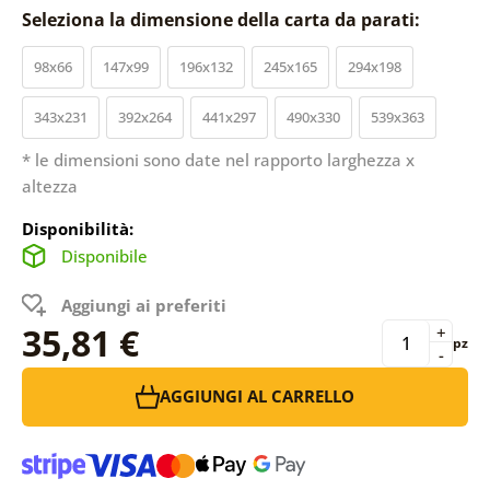
Seleziona la dimensione della carta da parati:
98x66
147x99
196x132
245x165
294x198
343x231
392x264
441x297
490x330
539x363
* le dimensioni sono date nel rapporto larghezza x
altezza
Disponibilità:
Disponibile
Aggiungi ai preferiti
35,81 €
+
pz
-
AGGIUNGI AL CARRELLO