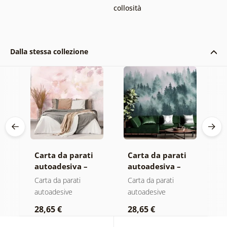
collosità
Dalla stessa collezione
Carta da parati
Carta da parati
C
autoadesiva –
autoadesiva –
a
Foglie con
Foresta nella
M
Carta da parati
Carta da parati
C
sfumatura
nebbia
autoadesive
autoadesive
a
pastello
28,65 €
28,65 €
2