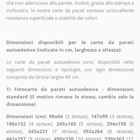
che non aderiscano alla parete. Inoltre, grazie alla stampa a
inchiostro, le nostre carte da parati vantano un'eccellente
resistenza superficiale e stabilità dei colori.
Dimensioni disponibili per le carte da parati
autoadesive (indicate in cm, larghezza x altezza):
Le carte da parati autoadesive sono disponibili nelle
seguenti dimensioni e tipologie, con ogni dimensione
composta da strisce larghe 49 cm.
1) Fotocarte da parati autoadesive - dimensioni
standard (il motivo rimane lo stesso, cambia solo la
dimensione)
Dimensioni (cm): 98x66
(2 strisce),
147x99
(3 strisce),
196x132
(4 strisce),
245x165
(5 strisce),
294x198
(6
strisce),
343x231
(7 strisce),
392x264
(8 strisce),
441x297
(9 strisce),
490x330
(10 strisce),
539x363
(11