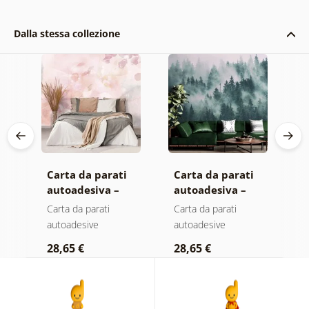
Dalla stessa collezione
Carta da parati
Carta da parati
C
autoadesiva –
autoadesiva –
a
Foglie con
Foresta nella
M
Carta da parati
Carta da parati
C
sfumatura
nebbia
autoadesive
autoadesive
a
pastello
28,65 €
28,65 €
2