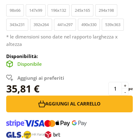
98x66
147x99
196x132
245x165
294x198
343x231
392x264
441x297
490x330
539x363
* le dimensioni sono date nel rapporto larghezza x
altezza
Disponibilità:
Disponibile
Aggiungi ai preferiti
35,81 €
+
pz
-
AGGIUNGI AL CARRELLO