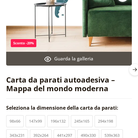
Sconto -20%
Guarda la galleria
Carta da parati autoadesiva –
Mappa del mondo moderna
Seleziona la dimensione della carta da parati:
98x66
147x99
196x132
245x165
294x198
343x231
392x264
441x297
490x330
539x363