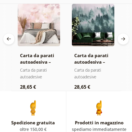
Carta da parati
Carta da parati
C
autoadesiva –
autoadesiva –
a
Foglie con
Foresta nella
F
Carta da parati
Carta da parati
C
a
sfumatura
nebbia
n
autoadesive
autoadesive
a
pastello
c
28,65 €
28,65 €
2
Spedizione gratuita
Prodotti in magazzino
oltre 150,00 €
spediamo immediatamente