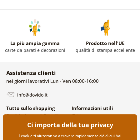
La più ampia gamma
Prodotto nell'UE
carte da parati e decorazioni
qualità di stampa eccellente
Assistenza clienti
nei giorni lavorativi Lun - Ven 08:00-16:00
info@dovido.it
Tutto sullo shopping
Informazioni utili
Condizioni generali di vendita e
Chi siamo
reclami
FAQ
Ci importa della tua privacy
Politica sulla privacy
Contatti
Opzioni di spedizione e
Collaborazione all’ingrosso
I cookie ti aiuteranno a trovare rapidamente ciò di cui hai