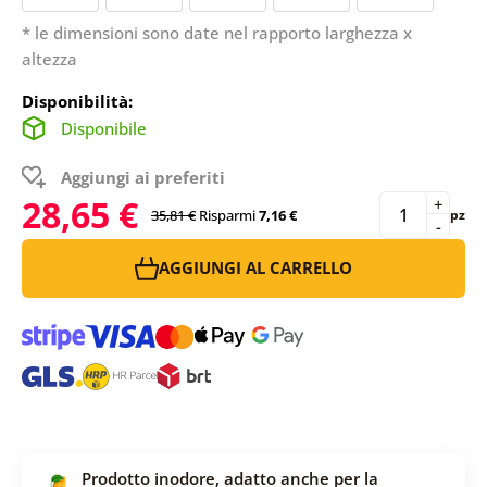
* le dimensioni sono date nel rapporto larghezza x
altezza
Disponibilità:
Disponibile
Aggiungi ai preferiti
28,65 €
+
35,81 €
Risparmi
7,16 €
pz
-
AGGIUNGI AL CARRELLO
Prodotto inodore, adatto anche per la