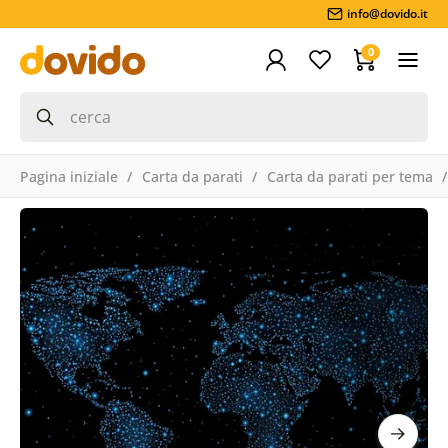
info@dovido.it
0
Pagina iniziale
Carta da parati
Carta da parati per tema