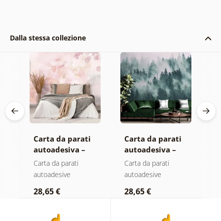
Dalla stessa collezione
Carta da parati
Carta da parati
C
autoadesiva –
autoadesiva –
a
Foglie con
Foresta nella
M
Carta da parati
Carta da parati
C
sfumatura
nebbia
autoadesive
autoadesive
a
pastello
28,65 €
28,65 €
2