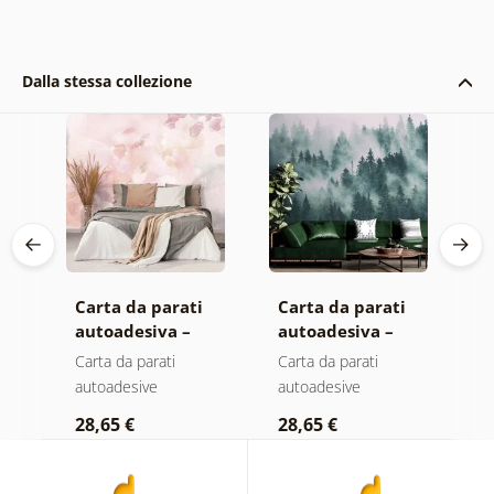
Dalla stessa collezione
Carta da parati
Carta da parati
C
autoadesiva –
autoadesiva –
a
Foglie con
Foresta nella
M
Carta da parati
Carta da parati
C
sfumatura
nebbia
autoadesive
autoadesive
a
a
pastello
28,65 €
28,65 €
2