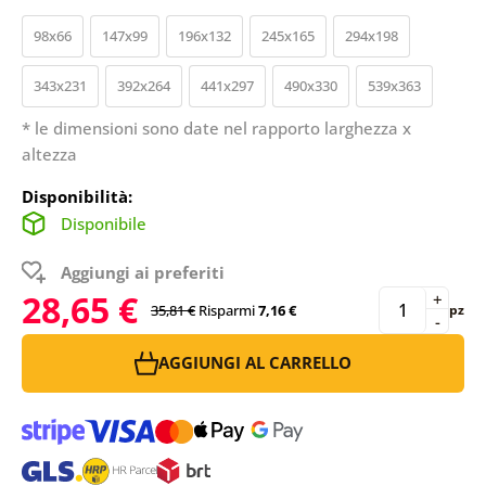
98x66
147x99
196x132
245x165
294x198
343x231
392x264
441x297
490x330
539x363
* le dimensioni sono date nel rapporto larghezza x
altezza
Disponibilità:
Disponibile
Aggiungi ai preferiti
28,65 €
+
35,81 €
Risparmi
7,16 €
pz
-
AGGIUNGI AL CARRELLO