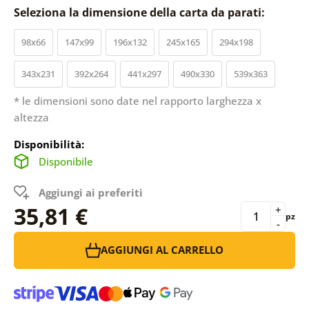
Seleziona la dimensione della carta da parati:
98x66
147x99
196x132
245x165
294x198
343x231
392x264
441x297
490x330
539x363
* le dimensioni sono date nel rapporto larghezza x
altezza
Disponibilità:
Disponibile
Aggiungi ai preferiti
35,81 €
+
pz
-
AGGIUNGI AL CARRELLO