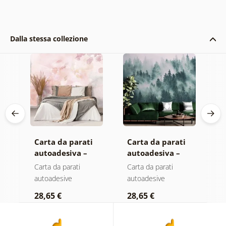
Dalla stessa collezione
Carta da parati
Carta da parati
C
autoadesiva –
autoadesiva –
a
Foglie con
Foresta nella
M
Carta da parati
Carta da parati
C
sfumatura
nebbia
autoadesive
autoadesive
a
a
pastello
28,65 €
28,65 €
2