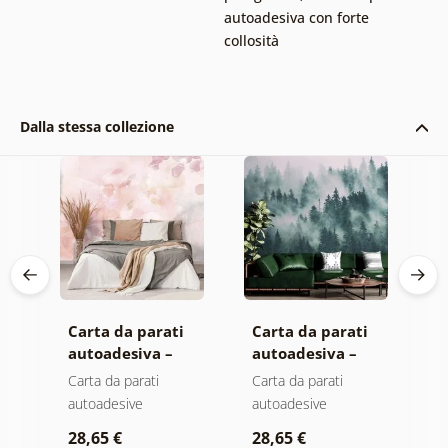
autoadesiva con forte
collosità
Dalla stessa collezione
Carta da parati
Carta da parati
C
autoadesiva –
autoadesiva –
a
Foglie con
Foresta nella
M
Carta da parati
Carta da parati
C
sfumatura
nebbia
autoadesive
autoadesive
a
a
pastello
28,65 €
28,65 €
2