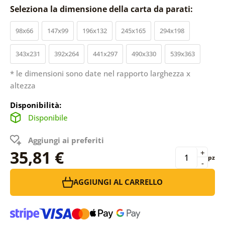
Seleziona la dimensione della carta da parati:
98x66
147x99
196x132
245x165
294x198
343x231
392x264
441x297
490x330
539x363
* le dimensioni sono date nel rapporto larghezza x
altezza
Disponibilità:
Disponibile
Aggiungi ai preferiti
35,81 €
+
pz
-
AGGIUNGI AL CARRELLO