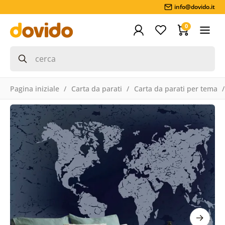
info@dovido.it
0
Pagina iniziale
Carta da parati
Carta da parati per tema