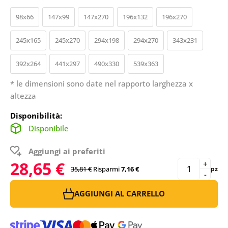
98x66
147x99
147x270
196x132
196x270
245x165
245x270
294x198
294x270
343x231
392x264
441x297
490x330
539x363
* le dimensioni sono date nel rapporto larghezza x
altezza
Disponibilità:
Disponibile
Aggiungi ai preferiti
28,65 €
+
35,81 €
Risparmi
7,16 €
pz
-
AGGIUNGI AL CARRELLO