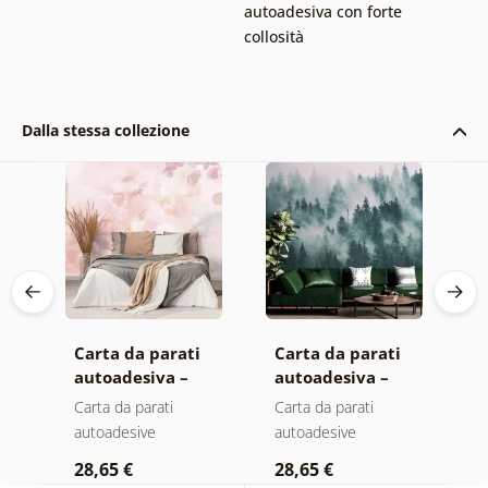
autoadesiva con forte
collosità
Dalla stessa collezione
Carta da parati
Carta da parati
C
autoadesiva –
autoadesiva –
a
Foglie con
Foresta nella
M
Carta da parati
Carta da parati
C
sfumatura
nebbia
autoadesive
autoadesive
a
a
pastello
28,65 €
28,65 €
2