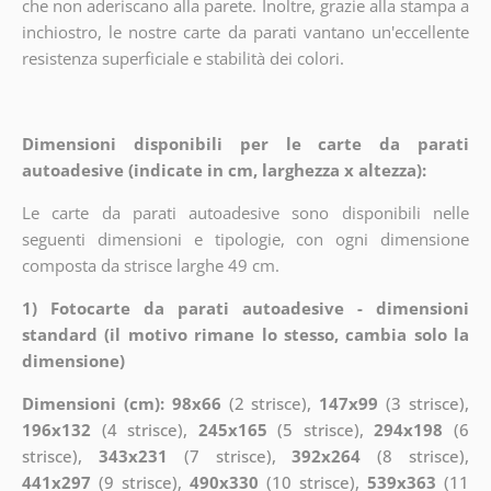
che non aderiscano alla parete. Inoltre, grazie alla stampa a
inchiostro, le nostre carte da parati vantano un'eccellente
resistenza superficiale e stabilità dei colori.
Dimensioni disponibili per le carte da parati
autoadesive (indicate in cm, larghezza x altezza):
Le carte da parati autoadesive sono disponibili nelle
seguenti dimensioni e tipologie, con ogni dimensione
composta da strisce larghe 49 cm.
1) Fotocarte da parati autoadesive - dimensioni
standard (il motivo rimane lo stesso, cambia solo la
dimensione)
Dimensioni (cm): 98x66
(2 strisce),
147x99
(3 strisce),
196x132
(4 strisce),
245x165
(5 strisce),
294x198
(6
strisce),
343x231
(7 strisce),
392x264
(8 strisce),
441x297
(9 strisce),
490x330
(10 strisce),
539x363
(11