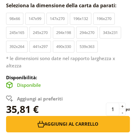
Seleziona la dimensione della carta da parati:
98x66
147x99
147x270
196x132
196x270
245x165
245x270
294x198
294x270
343x231
392x264
441x297
490x330
539x363
* le dimensioni sono date nel rapporto larghezza x
altezza
Disponibilità:
Disponibile
Aggiungi ai preferiti
35,81 €
+
pz
-
AGGIUNGI AL CARRELLO