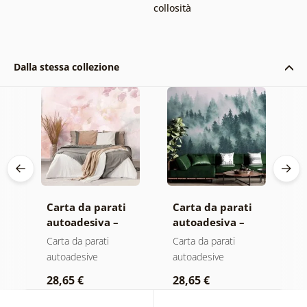
collosità
Dalla stessa collezione
Carta da parati
Carta da parati
C
autoadesiva –
autoadesiva –
a
Foglie con
Foresta nella
M
Carta da parati
Carta da parati
C
sfumatura
nebbia
autoadesive
autoadesive
a
pastello
28,65 €
28,65 €
2