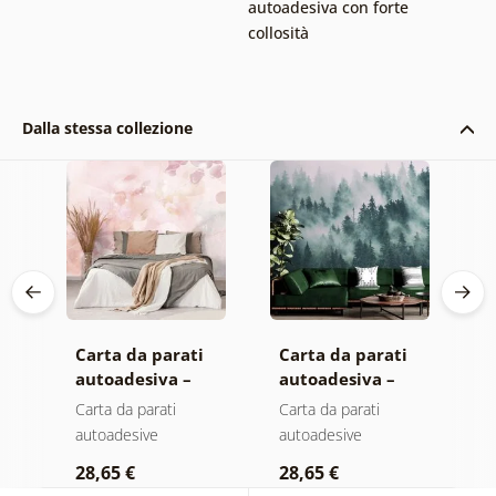
autoadesiva con forte
collosità
Dalla stessa collezione
Carta da parati
Carta da parati
C
autoadesiva –
autoadesiva –
a
Foglie con
Foresta nella
M
Carta da parati
Carta da parati
C
sfumatura
nebbia
autoadesive
autoadesive
a
pastello
28,65 €
28,65 €
2