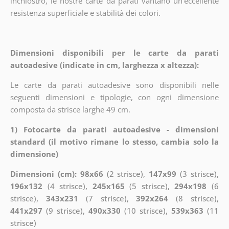
inchiostro, le nostre carte da parati vantano un'eccellente
resistenza superficiale e stabilità dei colori.
Dimensioni disponibili per le carte da parati
autoadesive (indicate in cm, larghezza x altezza):
Le carte da parati autoadesive sono disponibili nelle
seguenti dimensioni e tipologie, con ogni dimensione
composta da strisce larghe 49 cm.
1) Fotocarte da parati autoadesive - dimensioni
standard (il motivo rimane lo stesso, cambia solo la
dimensione)
Dimensioni (cm): 98x66
(2 strisce),
147x99
(3 strisce),
196x132
(4 strisce),
245x165
(5 strisce),
294x198
(6
strisce),
343x231
(7 strisce),
392x264
(8 strisce),
441x297
(9 strisce),
490x330
(10 strisce),
539x363
(11
strisce)