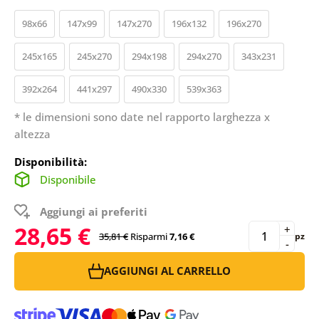
98x66
147x99
147x270
196x132
196x270
245x165
245x270
294x198
294x270
343x231
392x264
441x297
490x330
539x363
* le dimensioni sono date nel rapporto larghezza x
altezza
Disponibilità:
Disponibile
Aggiungi ai preferiti
28,65 €
+
35,81 €
Risparmi
7,16 €
pz
-
AGGIUNGI AL CARRELLO