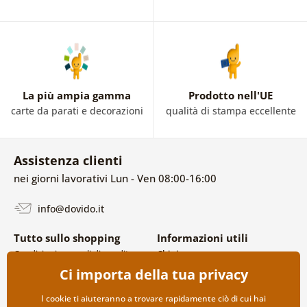
La più ampia gamma
Prodotto nell'UE
carte da parati e decorazioni
qualità di stampa eccellente
Assistenza clienti
nei giorni lavorativi Lun - Ven 08:00-16:00
info@dovido.it
Tutto sullo shopping
Informazioni utili
Condizioni generali di vendita e
Chi siamo
reclami
FAQ
Ci importa della tua privacy
Politica sulla privacy
Contatti
Opzioni di spedizione e
Collaborazione all’ingrosso
I cookie ti aiuteranno a trovare rapidamente ciò di cui hai