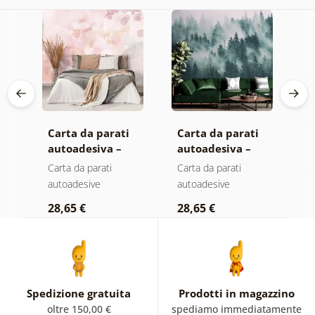
Carta da parati
Carta da parati
C
autoadesiva –
autoadesiva –
a
Foglie con
Foresta nella
M
Carta da parati
Carta da parati
C
sfumatura
nebbia
autoadesive
autoadesive
a
pastello
28,65 €
28,65 €
2
Spedizione gratuita
Prodotti in magazzino
oltre 150,00 €
spediamo immediatamente