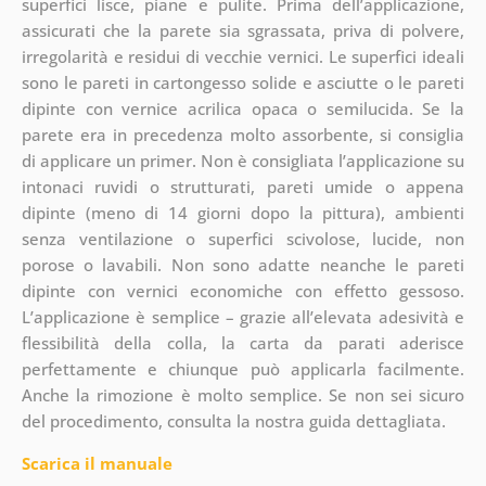
superfici lisce, piane e pulite. Prima dell’applicazione,
assicurati che la parete sia sgrassata, priva di polvere,
irregolarità e residui di vecchie vernici. Le superfici ideali
sono le pareti in cartongesso solide e asciutte o le pareti
dipinte con vernice acrilica opaca o semilucida. Se la
parete era in precedenza molto assorbente, si consiglia
di applicare un primer. Non è consigliata l’applicazione su
intonaci ruvidi o strutturati, pareti umide o appena
dipinte (meno di 14 giorni dopo la pittura), ambienti
senza ventilazione o superfici scivolose, lucide, non
porose o lavabili. Non sono adatte neanche le pareti
dipinte con vernici economiche con effetto gessoso.
L’applicazione è semplice – grazie all’elevata adesività e
flessibilità della colla, la carta da parati aderisce
perfettamente e chiunque può applicarla facilmente.
Anche la rimozione è molto semplice. Se non sei sicuro
del procedimento, consulta la nostra guida dettagliata.
Scarica il manuale