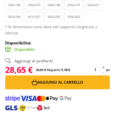
245x165
245x270
294x198
294x270
343x231
392x264
441x297
490x330
539x363
* le dimensioni sono date nel rapporto larghezza x
altezza
Disponibilità:
Disponibile
Aggiungi ai preferiti
28,65 €
+
35,81 €
Risparmi
7,16 €
pz
-
AGGIUNGI AL CARRELLO