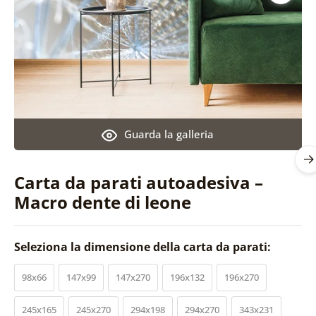
Guarda la galleria
Carta da parati autoadesiva –
Macro dente di leone
Seleziona la dimensione della carta da parati:
98x66
147x99
147x270
196x132
196x270
245x165
245x270
294x198
294x270
343x231