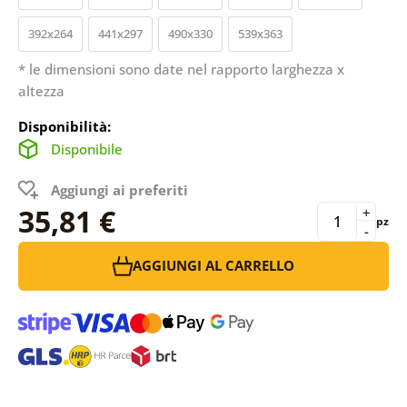
392x264
441x297
490x330
539x363
* le dimensioni sono date nel rapporto larghezza x
altezza
Disponibilità:
Disponibile
Aggiungi ai preferiti
35,81 €
+
pz
-
AGGIUNGI AL CARRELLO