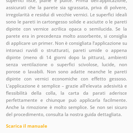
superfici lisce, piane e pulite. Prima dell’applicazione,
assicurati che la parete sia sgrassata, priva di polvere,
irregolarità e residui di vecchie vernici. Le superfici ideali
sono le pareti in cartongesso solide e asciutte o le pareti
dipinte con vernice acrilica opaca o semilucida. Se la
parete era in precedenza molto assorbente, si consiglia
di applicare un primer. Non è consigliata l’applicazione su
intonaci ruvidi o strutturati, pareti umide o appena
dipinte (meno di 14 giorni dopo la pittura), ambienti
senza ventilazione o superfici scivolose, lucide, non
porose o lavabili. Non sono adatte neanche le pareti
dipinte con vernici economiche con effetto gessoso.
L’applicazione è semplice – grazie all’elevata adesività e
flessibilità della colla, la carta da parati aderisce
perfettamente e chiunque può applicarla facilmente.
Anche la rimozione è molto semplice. Se non sei sicuro
del procedimento, consulta la nostra guida dettagliata.
Scarica il manuale