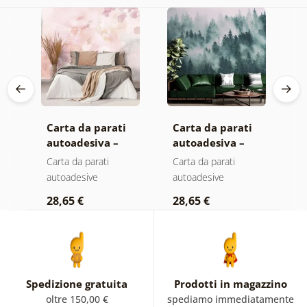
Carta da parati
Carta da parati
C
autoadesiva –
autoadesiva –
a
Foglie con
Foresta nella
M
Carta da parati
Carta da parati
C
sfumatura
nebbia
autoadesive
autoadesive
a
pastello
28,65 €
28,65 €
2
Spedizione gratuita
Prodotti in magazzino
oltre 150,00 €
spediamo immediatamente