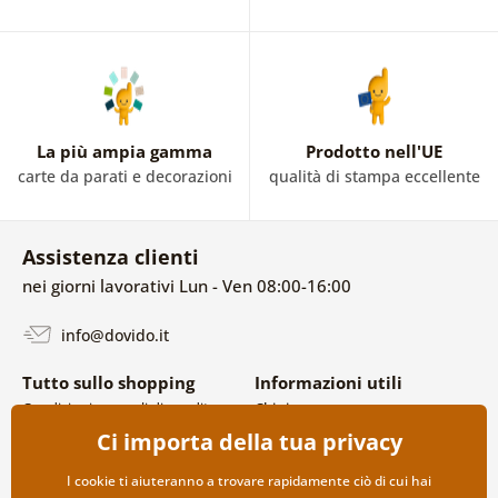
La più ampia gamma
Prodotto nell'UE
carte da parati e decorazioni
qualità di stampa eccellente
Assistenza clienti
nei giorni lavorativi Lun - Ven 08:00-16:00
info@dovido.it
Tutto sullo shopping
Informazioni utili
Condizioni generali di vendita e
Chi siamo
reclami
FAQ
Ci importa della tua privacy
Politica sulla privacy
Contatti
Opzioni di spedizione e
Collaborazione all’ingrosso
I cookie ti aiuteranno a trovare rapidamente ciò di cui hai
pagamento