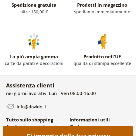
Spedizione gratuita
Prodotti in magazzino
oltre 150,00 €
spediamo immediatamente
La più ampia gamma
Prodotto nell'UE
carte da parati e decorazioni
qualità di stampa eccellente
Assistenza clienti
nei giorni lavorativi Lun - Ven 08:00-16:00
info@dovido.it
Tutto sullo shopping
Informazioni utili
Condizioni generali di vendita e
Chi siamo
reclami
FAQ
Ci importa della tua privacy