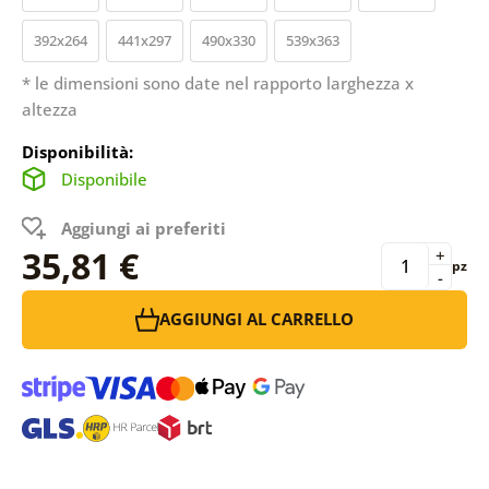
392x264
441x297
490x330
539x363
* le dimensioni sono date nel rapporto larghezza x
altezza
Disponibilità:
Disponibile
Aggiungi ai preferiti
35,81 €
+
pz
-
AGGIUNGI AL CARRELLO