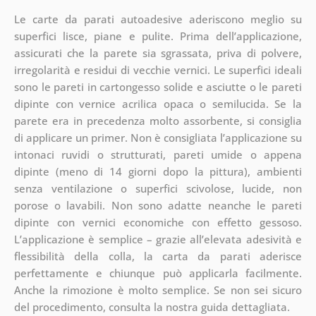
Le carte da parati autoadesive aderiscono meglio su
superfici lisce, piane e pulite. Prima dell’applicazione,
assicurati che la parete sia sgrassata, priva di polvere,
irregolarità e residui di vecchie vernici. Le superfici ideali
sono le pareti in cartongesso solide e asciutte o le pareti
dipinte con vernice acrilica opaca o semilucida. Se la
parete era in precedenza molto assorbente, si consiglia
di applicare un primer. Non è consigliata l’applicazione su
intonaci ruvidi o strutturati, pareti umide o appena
dipinte (meno di 14 giorni dopo la pittura), ambienti
senza ventilazione o superfici scivolose, lucide, non
porose o lavabili. Non sono adatte neanche le pareti
dipinte con vernici economiche con effetto gessoso.
L’applicazione è semplice – grazie all’elevata adesività e
flessibilità della colla, la carta da parati aderisce
perfettamente e chiunque può applicarla facilmente.
Anche la rimozione è molto semplice. Se non sei sicuro
del procedimento, consulta la nostra guida dettagliata.