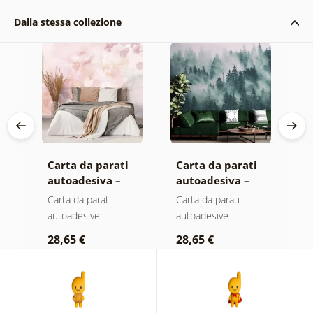
Dalla stessa collezione
Carta da parati
Carta da parati
C
autoadesiva –
autoadesiva –
a
Foglie con
Foresta nella
F
Carta da parati
Carta da parati
C
sfumatura
nebbia
n
autoadesive
autoadesive
a
pastello
c
28,65 €
28,65 €
2