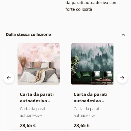
da parati autoadesiva con
forte collosità
Dalla stessa collezione
Carta da parati
Carta da parati
C
autoadesiva –
autoadesiva –
a
Foglie con
Foresta nella
M
Carta da parati
Carta da parati
C
sfumatura
nebbia
autoadesive
autoadesive
a
a
pastello
28,65 €
28,65 €
2