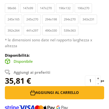
98x66
147x99
147x270
196x132
196x270
245x165
245x270
294x198
294x270
343x231
392x264
441x297
490x330
539x363
* le dimensioni sono date nel rapporto larghezza x
altezza
Disponibilità:
Disponibile
Aggiungi ai preferiti
35,81 €
+
pz
-
AGGIUNGI AL CARRELLO