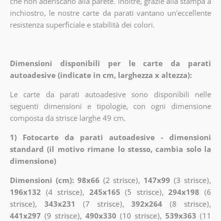
che non aderiscano alla parete. Inoltre, grazie alla stampa a
inchiostro, le nostre carte da parati vantano un'eccellente
resistenza superficiale e stabilità dei colori.
Dimensioni disponibili per le carte da parati
autoadesive (indicate in cm, larghezza x altezza):
Le carte da parati autoadesive sono disponibili nelle
seguenti dimensioni e tipologie, con ogni dimensione
composta da strisce larghe 49 cm.
1) Fotocarte da parati autoadesive - dimensioni
standard (il motivo rimane lo stesso, cambia solo la
dimensione)
Dimensioni (cm): 98x66
(2 strisce),
147x99
(3 strisce),
196x132
(4 strisce),
245x165
(5 strisce),
294x198
(6
strisce),
343x231
(7 strisce),
392x264
(8 strisce),
441x297
(9 strisce),
490x330
(10 strisce),
539x363
(11