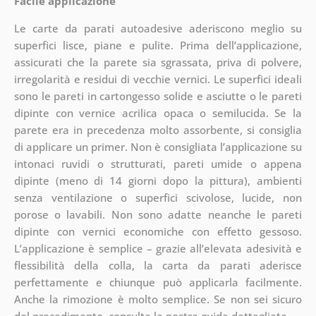
Facile applicazione
Le carte da parati autoadesive aderiscono meglio su
superfici lisce, piane e pulite. Prima dell’applicazione,
assicurati che la parete sia sgrassata, priva di polvere,
irregolarità e residui di vecchie vernici. Le superfici ideali
sono le pareti in cartongesso solide e asciutte o le pareti
dipinte con vernice acrilica opaca o semilucida. Se la
parete era in precedenza molto assorbente, si consiglia
di applicare un primer. Non è consigliata l’applicazione su
intonaci ruvidi o strutturati, pareti umide o appena
dipinte (meno di 14 giorni dopo la pittura), ambienti
senza ventilazione o superfici scivolose, lucide, non
porose o lavabili. Non sono adatte neanche le pareti
dipinte con vernici economiche con effetto gessoso.
L’applicazione è semplice – grazie all’elevata adesività e
flessibilità della colla, la carta da parati aderisce
perfettamente e chiunque può applicarla facilmente.
Anche la rimozione è molto semplice. Se non sei sicuro
del procedimento, consulta la nostra guida dettagliata.