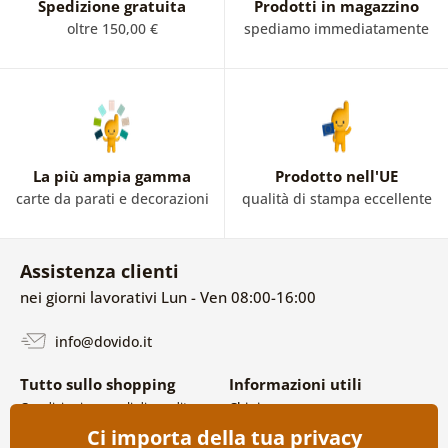
Spedizione gratuita
Prodotti in magazzino
oltre 150,00 €
spediamo immediatamente
La più ampia gamma
Prodotto nell'UE
carte da parati e decorazioni
qualità di stampa eccellente
Assistenza clienti
nei giorni lavorativi Lun - Ven 08:00-16:00
info@dovido.it
Tutto sullo shopping
Informazioni utili
Condizioni generali di vendita e
Chi siamo
reclami
FAQ
Ci importa della tua privacy
Politica sulla privacy
Contatti