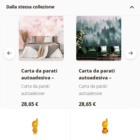
Dalla stessa collezione
Carta da parati
Carta da parati
C
autoadesiva –
autoadesiva –
a
Foglie con
Foresta nella
M
Carta da parati
Carta da parati
C
sfumatura
nebbia
autoadesive
autoadesive
a
pastello
28,65 €
28,65 €
2