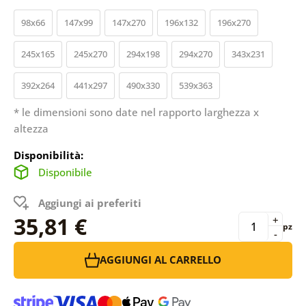
98x66
147x99
147x270
196x132
196x270
245x165
245x270
294x198
294x270
343x231
392x264
441x297
490x330
539x363
* le dimensioni sono date nel rapporto larghezza x
altezza
Disponibilità:
Disponibile
Aggiungi ai preferiti
35,81 €
+
pz
-
AGGIUNGI AL CARRELLO