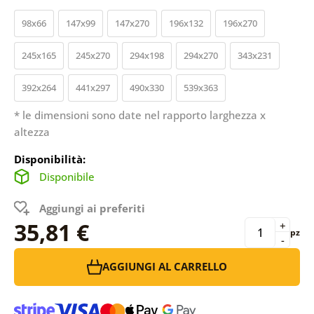
98x66
147x99
147x270
196x132
196x270
245x165
245x270
294x198
294x270
343x231
392x264
441x297
490x330
539x363
* le dimensioni sono date nel rapporto larghezza x
altezza
Disponibilità:
Disponibile
Aggiungi ai preferiti
35,81 €
+
pz
-
AGGIUNGI AL CARRELLO