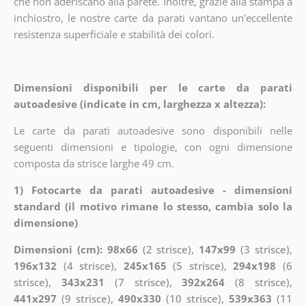
che non aderiscano alla parete. Inoltre, grazie alla stampa a
inchiostro, le nostre carte da parati vantano un'eccellente
resistenza superficiale e stabilità dei colori.
Dimensioni disponibili per le carte da parati
autoadesive (indicate in cm, larghezza x altezza):
Le carte da parati autoadesive sono disponibili nelle
seguenti dimensioni e tipologie, con ogni dimensione
composta da strisce larghe 49 cm.
1) Fotocarte da parati autoadesive - dimensioni
standard (il motivo rimane lo stesso, cambia solo la
dimensione)
Dimensioni (cm): 98x66
(2 strisce),
147x99
(3 strisce),
196x132
(4 strisce),
245x165
(5 strisce),
294x198
(6
strisce),
343x231
(7 strisce),
392x264
(8 strisce),
441x297
(9 strisce),
490x330
(10 strisce),
539x363
(11