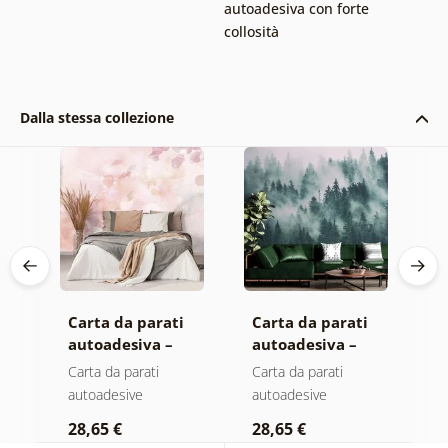
autoadesiva con forte
collosità
Dalla stessa collezione
Carta da parati
Carta da parati
C
autoadesiva –
autoadesiva –
a
Foglie con
Foresta nella
M
Carta da parati
Carta da parati
C
sfumatura
nebbia
autoadesive
autoadesive
a
pastello
28,65 €
28,65 €
2