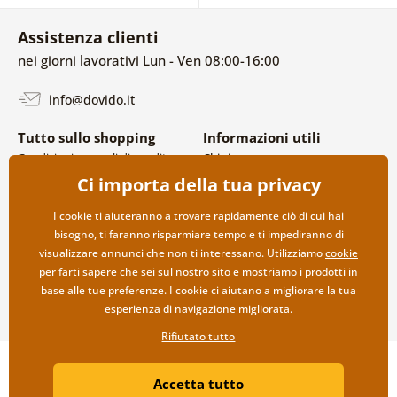
Assistenza clienti
nei giorni lavorativi Lun - Ven 08:00-16:00
info@dovido.it
Tutto sullo shopping
Informazioni utili
Condizioni generali di vendita e
Chi siamo
reclami
FAQ
Ci importa della tua privacy
Politica sulla privacy
Contatti
Opzioni di spedizione e
Collaborazione all’ingrosso
I cookie ti aiuteranno a trovare rapidamente ciò di cui hai
pagamento
bisogno, ti faranno risparmiare tempo e ti impediranno di
Reso della merce
visualizzare annunci che non ti interessano. Utilizziamo
cookie
per farti sapere che sei sul nostro sito e mostriamo i prodotti in
base alle tue preferenze. I cookie ci aiutano a migliorare la tua
esperienza di navigazione migliorata.
Rifiutato tutto
Copyright ©2019 © Dovido.it.
Accetta tutto
Webdesign
Litvanyi.sk
| Negozio online creato da