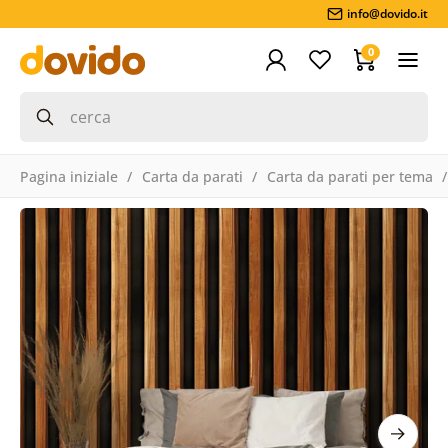
info@dovido.it
0
Pagina iniziale
Carta da parati
Carta da parati per tema