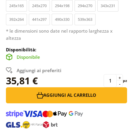
245x165
245x270
294x198
294x270
343x231
392x264
441x297
490x330
539x363
* le dimensioni sono date nel rapporto larghezza x
altezza
Disponibilità:
Disponibile
Aggiungi ai preferiti
35,81 €
+
pz
-
AGGIUNGI AL CARRELLO