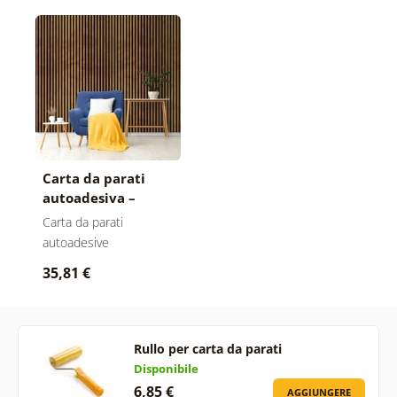
Carta da parati
autoadesiva –
Imitazione di
Carta da parati
lamelle in legno
autoadesive
35,81 €
Rullo per carta da parati
Disponibile
6,85 €
AGGIUNGERE