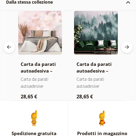
Dalla stessa collezione
Carta da parati
Carta da parati
C
autoadesiva –
autoadesiva –
a
Foglie con
Foresta nella
M
Carta da parati
Carta da parati
C
sfumatura
nebbia
autoadesive
autoadesive
a
pastello
28,65 €
28,65 €
2
Spedizione gratuita
Prodotti in magazzino