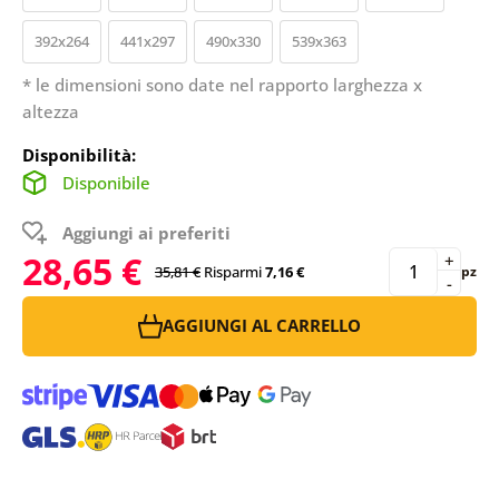
392x264
441x297
490x330
539x363
* le dimensioni sono date nel rapporto larghezza x
altezza
Disponibilità:
Disponibile
Aggiungi ai preferiti
28,65 €
+
35,81 €
Risparmi
7,16 €
pz
-
AGGIUNGI AL CARRELLO