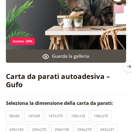
Sconto -20%
Guarda la galleria
Carta da parati autoadesiva –
Gufo
Seleziona la dimensione della carta da parati:
98x66
147x99
147x270
196x132
196x270
245x165
245x270
294x198
294x270
343x231