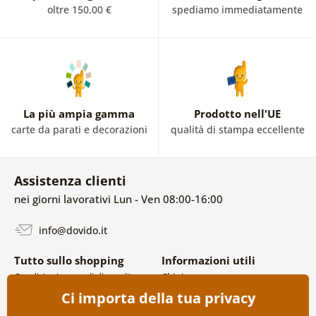
oltre 150,00 €
spediamo immediatamente
La più ampia gamma
Prodotto nell'UE
carte da parati e decorazioni
qualità di stampa eccellente
Assistenza clienti
nei giorni lavorativi Lun - Ven 08:00-16:00
info@dovido.it
Tutto sullo shopping
Informazioni utili
Condizioni generali di vendita e
Chi siamo
reclami
FAQ
Ci importa della tua privacy
Politica sulla privacy
Contatti