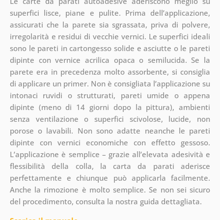
Le carte da parati autoadesive aderiscono meglio su
superfici lisce, piane e pulite. Prima dell’applicazione,
assicurati che la parete sia sgrassata, priva di polvere,
irregolarità e residui di vecchie vernici. Le superfici ideali
sono le pareti in cartongesso solide e asciutte o le pareti
dipinte con vernice acrilica opaca o semilucida. Se la
parete era in precedenza molto assorbente, si consiglia
di applicare un primer. Non è consigliata l’applicazione su
intonaci ruvidi o strutturati, pareti umide o appena
dipinte (meno di 14 giorni dopo la pittura), ambienti
senza ventilazione o superfici scivolose, lucide, non
porose o lavabili. Non sono adatte neanche le pareti
dipinte con vernici economiche con effetto gessoso.
L’applicazione è semplice – grazie all’elevata adesività e
flessibilità della colla, la carta da parati aderisce
perfettamente e chiunque può applicarla facilmente.
Anche la rimozione è molto semplice. Se non sei sicuro
del procedimento, consulta la nostra guida dettagliata.